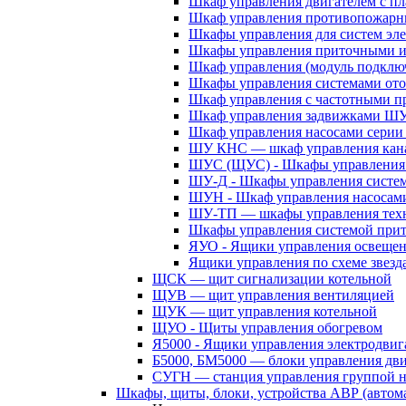
Шкаф управления двигателем с 
Шкаф управления противопожар
Шкафы управления для систем эл
Шкафы управления приточными 
Шкаф управления (модуль подклю
Шкафы управления системами ото
Шкаф управления с частотными п
Шкаф управления задвижками Ш
Шкаф управления насосами сери
ШУ КНС — шкаф управления кана
ШУС (ЩУС) - Шкафы управления 
ШУ-Д - Шкафы управления систем
ШУН - Шкаф управления насосам
ШУ-ТП — шкафы управления техн
Шкафы управления системой при
ЯУО - Ящики управления освеще
Ящики управления по схеме звезд
ЩСК — щит сигнализации котельной
ЩУВ — щит управления вентиляцией
ЩУК — щит управления котельной
ЩУО - Щиты управления обогревом
Я5000 - Ящики управления электродвиг
Б5000, БМ5000 — блоки управления дв
СУГН — станция управления группой н
Шкафы, щиты, блоки, устройства АВР (автома