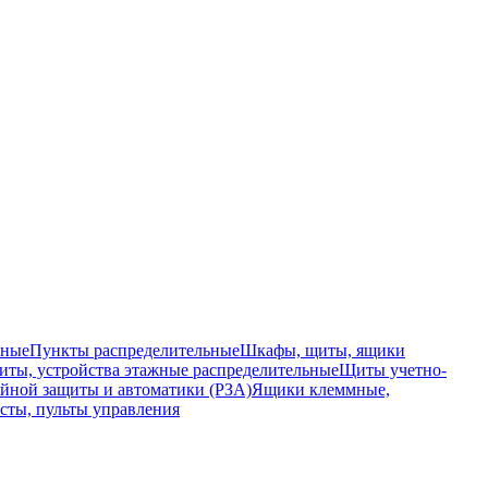
ьные
Пункты распределительные
Шкафы, щиты, ящики
ты, устройства этажные распределительные
Щиты учетно-
йной защиты и автоматики (РЗА)
Ящики клеммные,
сты, пульты управления