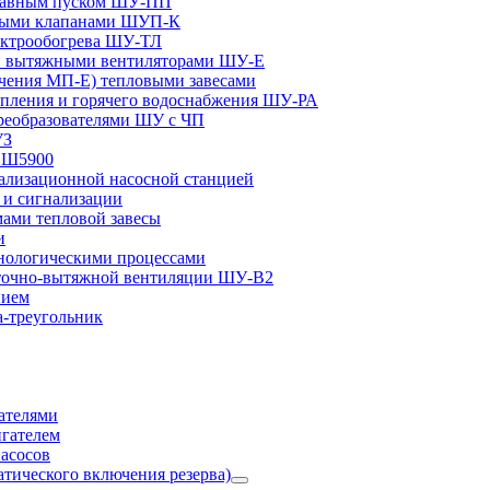
плавным пуском ШУ-ПП
ными клапанами ШУП-К
ектрообогрева ШУ-ТЛ
и вытяжными вентиляторами ШУ-Е
чения МП-Е) тепловыми завесами
пления и горячего водоснабжения ШУ-РА
реобразователями ШУ с ЧП
УЗ
и Ш5900
лизационной насосной станцией
и сигнализации
ами тепловой завесы
и
ологическими процессами
точно-вытяжной вентиляции ШУ-В2
нием
а-треугольник
ателями
игателем
асосов
тического включения резерва)