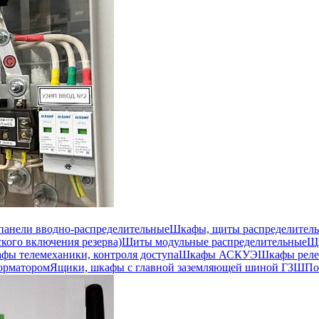
 панели вводно-распределительные
Шкафы, щиты распределител
кого включения резерва)
Щиты модульные распределительные
Щи
фы телемеханики, контроля доступа
Шкафы АСКУЭ
Шкафы реле
орматором
Ящики, шкафы с главной заземляющей шиной ГЗШ
По