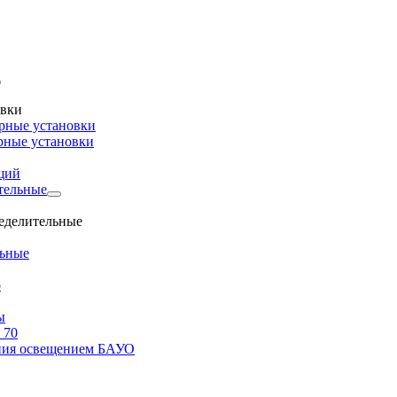
овки
рные установки
рные установки
щий
тельные
ределительные
льные
о
ы
 70
ения освещением БАУО