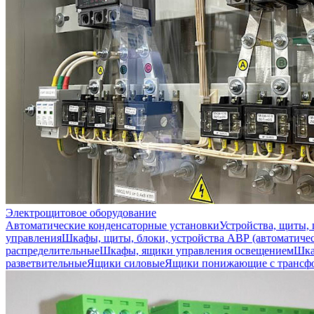
Электрощитовое оборудование
Автоматические конденсаторные установки
Устройства, щиты,
управления
Шкафы, щиты, блоки, устройства АВР (автоматичес
распределительные
Шкафы, ящики управления освещением
Шка
разветвительные
Ящики силовые
Ящики понижающие с трансф