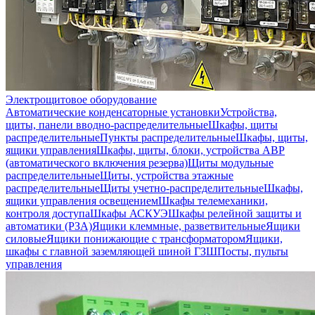
Электрощитовое оборудование
Автоматические конденсаторные установки
Устройства,
щиты, панели вводно-распределительные
Шкафы, щиты
распределительные
Пункты распределительные
Шкафы, щиты,
ящики управления
Шкафы, щиты, блоки, устройства АВР
(автоматического включения резерва)
Щиты модульные
распределительные
Щиты, устройства этажные
распределительные
Щиты учетно-распределительные
Шкафы,
ящики управления освещением
Шкафы телемеханики,
контроля доступа
Шкафы АСКУЭ
Шкафы релейной защиты и
автоматики (РЗА)
Ящики клеммные, разветвительные
Ящики
силовые
Ящики понижающие с трансформатором
Ящики,
шкафы с главной заземляющей шиной ГЗШ
Посты, пульты
управления