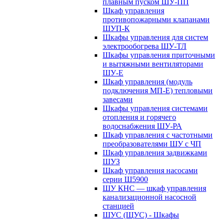
плавным пуском ШУ-ПП
Шкаф управления
противопожарными клапанами
ШУП-К
Шкафы управления для систем
электрообогрева ШУ-ТЛ
Шкафы управления приточными
и вытяжными вентиляторами
ШУ-Е
Шкаф управления (модуль
подключения МП-Е) тепловыми
завесами
Шкафы управления системами
отопления и горячего
водоснабжения ШУ-РА
Шкаф управления с частотными
преобразователями ШУ с ЧП
Шкаф управления задвижками
ШУЗ
Шкаф управления насосами
серии Ш5900
ШУ КНС — шкаф управления
канализационной насосной
станцией
ШУС (ЩУС) - Шкафы