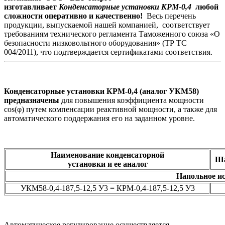
изготавливает
Конденсаторные установки КРМ-0,4
любой
сложности оперативно и качественно!
Весь перечень
продукции, выпускаемой нашей компанией, соответствует
требованиям технического регламента Таможенного союза «О
безопасности низковольтного оборудования» (ТР ТС
004/2011), что подтверждается сертификатами соответствия.
Конденсаторные установки КРМ-0,4 (аналог УКМ58)
предназначены
для повышения коэффициента мощности
cos(φ) путем компенсации реактивной мощности, а также для
автоматического поддержания его на заданном уровне.
Наименование конденсаторной
Ша
установки и ее аналог
Напольное и
УКМ58-0,4-187,5-12,5 У3 = КРМ-0,4-187,5-12,5 У3
Автоматическое регулирование осуществляется