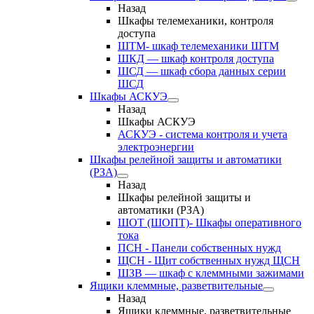
Назад
Шкафы телемеханики, контроля
доступа
ШТМ- шкаф телемеханики ШТМ
ШКД — шкаф контроля доступа
ШСД — шкаф сбора данных серии
ШСД
Шкафы АСКУЭ
Назад
Шкафы АСКУЭ
АСКУЭ - система контроля и учета
электроэнергии
Шкафы релейной защиты и автоматики
(РЗА)
Назад
Шкафы релейной защиты и
автоматики (РЗА)
ШОТ (ШОПТ)- Шкафы оперативного
тока
ПСН - Панели собственных нужд
ЩСН - Щит собственных нужд ЩСН
ШЗВ — шкаф с клеммными зажимами
Ящики клеммные, разветвительные
Назад
Ящики клеммные, разветвительные