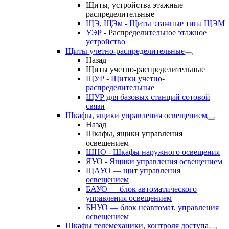
Щиты, устройства этажные
распределительные
ЩЭ, ЩЭм - Щиты этажные типа ЩЭМ
УЭР - Распределительное этажное
устройство
Щиты учетно-распределительные
Назад
Щиты учетно-распределительные
ЩУР - Щитки учетно-
распределительные
ЩУР для базовых станций сотовой
связи
Шкафы, ящики управления освещением
Назад
Шкафы, ящики управления
освещением
ШНО - Шкафы наружного освещения
ЯУО - Ящики управления освещением
ЩАУО — щит управления
освещением
БАУО — блок автоматического
управления освещением
БНУО — блок неавтомат. управления
освещением
Шкафы телемеханики, контроля доступа