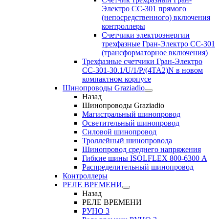
Электро CC-301 прямого
(непосредственного) включения
контроллеры
Счетчики электроэнергии
трехфазные Гран-Электро CC-301
(трансформаторное включения)
Трехфазные счетчики Гран-Электро
СС-301-30.1/U/1/P/(4TA2)N в новом
компактном корпусе
Шинопроводы Graziadio
Назад
Шинопроводы Graziadio
Магистральный шинопровод
Осветительный шинопровод
Силовой шинопровод
Троллейный шинопровода
Шинопровод среднего напряжения
Гибкие шины ISOLFLEX 800-6300 А
Распределительный шинопровод
Контроллеры
РЕЛЕ ВРЕМЕНИ
Назад
РЕЛЕ ВРЕМЕНИ
РУНО 3