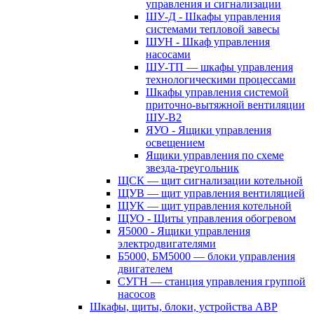
управления и сигнализации
ШУ-Д - Шкафы управления
системами тепловой завесы
ШУН - Шкаф управления
насосами
ШУ-ТП — шкафы управления
технологическими процессами
Шкафы управления системой
приточно-вытяжной вентиляции
ШУ-В2
ЯУО - Ящики управления
освещением
Ящики управления по схеме
звезда-треугольник
ЩСК — щит сигнализации котельной
ЩУВ — щит управления вентиляцией
ЩУК — щит управления котельной
ЩУО - Щиты управления обогревом
Я5000 - Ящики управления
электродвигателями
Б5000, БМ5000 — блоки управления
двигателем
СУГН — станция управления группой
насосов
Шкафы, щиты, блоки, устройства АВР