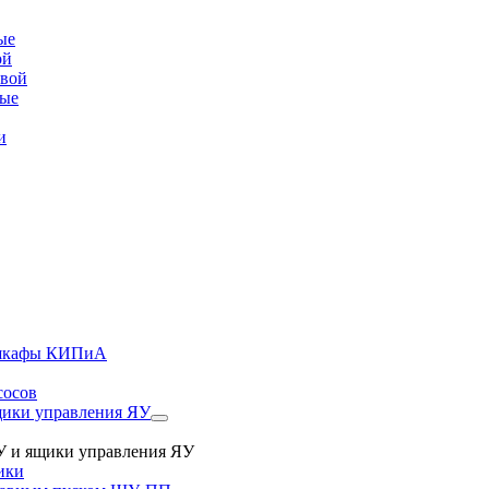
ые
ой
овой
вые
и
, шкафы КИПиА
сосов
ики управления ЯУ
 и ящики управления ЯУ
ики