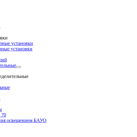
овки
рные установки
рные установки
щий
тельные
ределительные
льные
о
ы
 70
ения освещением БАУО