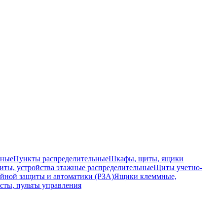
ьные
Пункты распределительные
Шкафы, щиты, ящики
ты, устройства этажные распределительные
Щиты учетно-
йной защиты и автоматики (РЗА)
Ящики клеммные,
сты, пульты управления