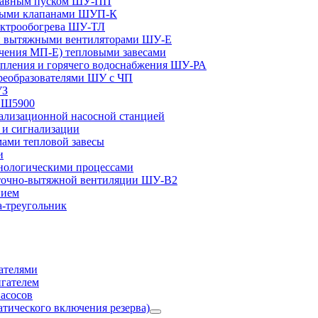
плавным пуском ШУ-ПП
ными клапанами ШУП-К
ектрообогрева ШУ-ТЛ
и вытяжными вентиляторами ШУ-Е
чения МП-Е) тепловыми завесами
пления и горячего водоснабжения ШУ-РА
реобразователями ШУ с ЧП
УЗ
и Ш5900
лизационной насосной станцией
и сигнализации
ами тепловой завесы
и
ологическими процессами
точно-вытяжной вентиляции ШУ-В2
нием
а-треугольник
ателями
игателем
асосов
тического включения резерва)