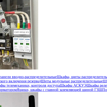
 панели вводно-распределительные
Шкафы, щиты распределител
кого включения резерва)
Щиты модульные распределительные
Щи
фы телемеханики, контроля доступа
Шкафы АСКУЭ
Шкафы реле
орматором
Ящики, шкафы с главной заземляющей шиной ГЗШ
По