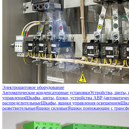
Электрощитовое оборудование
Автоматические конденсаторные установки
Устройства, щиты,
управления
Шкафы, щиты, блоки, устройства АВР (автоматичес
распределительные
Шкафы, ящики управления освещением
Шка
разветвительные
Ящики силовые
Ящики понижающие с трансф