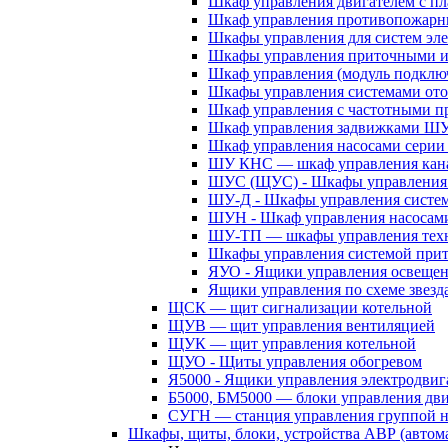
Шкаф управления двигателем с 
Шкаф управления противопожар
Шкафы управления для систем эл
Шкафы управления приточными 
Шкаф управления (модуль подклю
Шкафы управления системами ото
Шкаф управления с частотными п
Шкаф управления задвижками Ш
Шкаф управления насосами сери
ШУ КНС — шкаф управления кана
ШУС (ЩУС) - Шкафы управления 
ШУ-Д - Шкафы управления систем
ШУН - Шкаф управления насосам
ШУ-ТП — шкафы управления техн
Шкафы управления системой при
ЯУО - Ящики управления освеще
Ящики управления по схеме звезд
ЩСК — щит сигнализации котельной
ЩУВ — щит управления вентиляцией
ЩУК — щит управления котельной
ЩУО - Щиты управления обогревом
Я5000 - Ящики управления электродвиг
Б5000, БМ5000 — блоки управления дв
СУГН — станция управления группой н
Шкафы, щиты, блоки, устройства АВР (автома