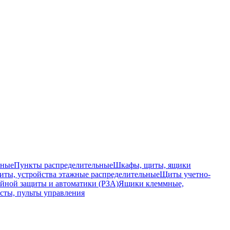
ьные
Пункты распределительные
Шкафы, щиты, ящики
ты, устройства этажные распределительные
Щиты учетно-
йной защиты и автоматики (РЗА)
Ящики клеммные,
сты, пульты управления