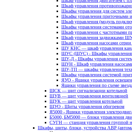
Шкаф управления двигателем с 
Шкаф управления противопожар
Шкафы управления для систем эл
Шкафы управления приточными 
Шкаф управления (модуль подклю
Шкафы управления системами ото
Шкаф управления с частотными п
Шкаф управления задвижками Ш
Шкаф управления насосами сери
ШУ КНС — шкаф управления кана
ШУС (ЩУС) - Шкафы управления 
ШУ-Д - Шкафы управления систем
ШУН - Шкаф управления насосам
ШУ-ТП — шкафы управления техн
Шкафы управления системой при
ЯУО - Ящики управления освеще
Ящики управления по схеме звезд
ЩСК — щит сигнализации котельной
ЩУВ — щит управления вентиляцией
ЩУК — щит управления котельной
ЩУО - Щиты управления обогревом
Я5000 - Ящики управления электродвиг
Б5000, БМ5000 — блоки управления дв
СУГН — станция управления группой н
Шкафы, щиты, блоки, устройства АВР (автома