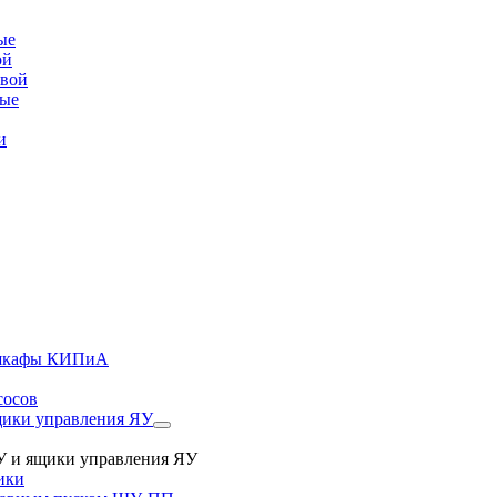
ые
ой
овой
вые
и
, шкафы КИПиА
сосов
ики управления ЯУ
 и ящики управления ЯУ
ики