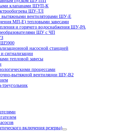
плавным пуском ШУ-ПП
ными клапанами ШУП-К
ектрообогрева ШУ-ТЛ
и вытяжными вентиляторами ШУ-Е
чения МП-Е) тепловыми завесами
пления и горячего водоснабжения ШУ-РА
реобразователями ШУ с ЧП
УЗ
и Ш5900
лизационной насосной станцией
и сигнализации
ами тепловой завесы
и
ологическими процессами
точно-вытяжной вентиляции ШУ-В2
нием
а-треугольник
ателями
игателем
асосов
тического включения резерва)