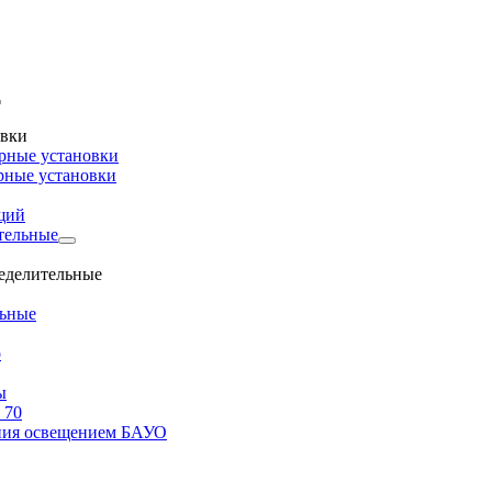
овки
рные установки
рные установки
щий
тельные
ределительные
льные
о
ы
 70
ения освещением БАУО