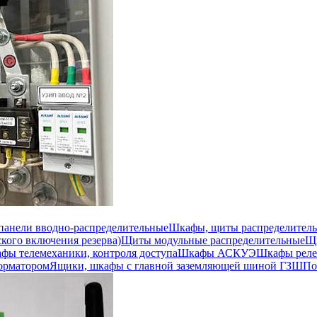
 панели вводно-распределительные
Шкафы, щиты распределител
кого включения резерва)
Щиты модульные распределительные
Щи
фы телемеханики, контроля доступа
Шкафы АСКУЭ
Шкафы реле
орматором
Ящики, шкафы с главной заземляющей шиной ГЗШ
По