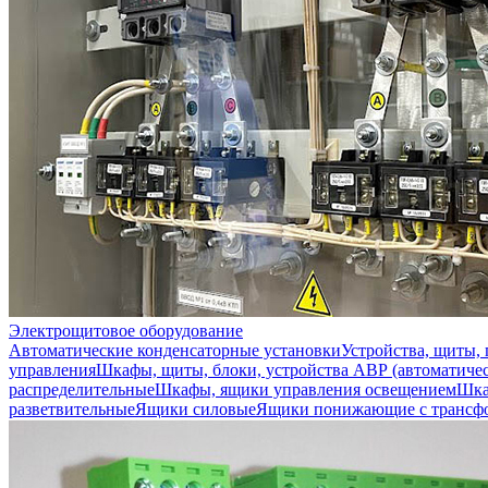
Электрощитовое оборудование
Автоматические конденсаторные установки
Устройства, щиты,
управления
Шкафы, щиты, блоки, устройства АВР (автоматичес
распределительные
Шкафы, ящики управления освещением
Шка
разветвительные
Ящики силовые
Ящики понижающие с трансф