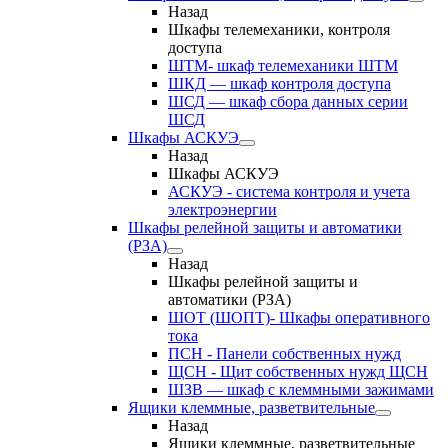
Назад
Шкафы телемеханики, контроля
доступа
ШТМ- шкаф телемеханики ШТМ
ШКД — шкаф контроля доступа
ШСД — шкаф сбора данных серии
ШСД
Шкафы АСКУЭ
Назад
Шкафы АСКУЭ
АСКУЭ - система контроля и учета
электроэнергии
Шкафы релейной защиты и автоматики
(РЗА)
Назад
Шкафы релейной защиты и
автоматики (РЗА)
ШОТ (ШОПТ)- Шкафы оперативного
тока
ПСН - Панели собственных нужд
ЩСН - Щит собственных нужд ЩСН
ШЗВ — шкаф с клеммными зажимами
Ящики клеммные, разветвительные
Назад
Ящики клеммные, разветвительные