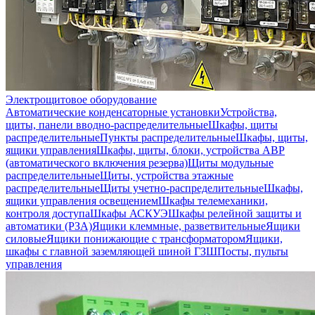
Электрощитовое оборудование
Автоматические конденсаторные установки
Устройства,
щиты, панели вводно-распределительные
Шкафы, щиты
распределительные
Пункты распределительные
Шкафы, щиты,
ящики управления
Шкафы, щиты, блоки, устройства АВР
(автоматического включения резерва)
Щиты модульные
распределительные
Щиты, устройства этажные
распределительные
Щиты учетно-распределительные
Шкафы,
ящики управления освещением
Шкафы телемеханики,
контроля доступа
Шкафы АСКУЭ
Шкафы релейной защиты и
автоматики (РЗА)
Ящики клеммные, разветвительные
Ящики
силовые
Ящики понижающие с трансформатором
Ящики,
шкафы с главной заземляющей шиной ГЗШ
Посты, пульты
управления