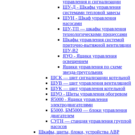
управления и сигнализации
ШУ-Д - Шкафы управления
системами тепловой завесы
ШУН - Шкаф управления
насосами
ШУ-ТП — шкафы управления
технологическими процессами
Шкафы управления системой
приточно-вытяжной вентиляции
ШУ-В2
ЯУО - Ящики управления
освещением
Ящики управления по схеме
звезда-треугольник
ЩСК — щит сигнализации котельной
ЩУВ — щит управления вентиляцией
ЩУК — щит управления котельной
ЩУО - Щиты управления обогревом
Я5000 - Ящики управления
электродвигателями
Б5000, БМ5000 — блоки управления
двигателем
СУГН — станция управления группой
насосов
Шкафы, щиты, блоки, устройства АВР