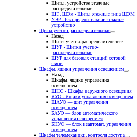
Щиты, устройства этажные
распределительные
ЩЭ, ЩЭм - Щиты этажные типа ЩЭМ
УЭР - Распределительное этажное
устройство
Щиты учетно-распределительные
Назад
Щиты учетно-распределительные
ЩУР - Щитки учетно-
распределительные
ЩУР для базовых станций сотовой
связи
Шкафы, ящики управления освещением
Назад
Шкафы, ящики управления
освещением
ШНО - Шкафы наружного освещения
ЯУО - Ящики управления освещением
ЩАУО — щит управления
освещением
БАУО — блок автоматического
управления освещением
БНУО — блок неавтомат. управления
освещением
Шкафы телемеханики, контроля доступа