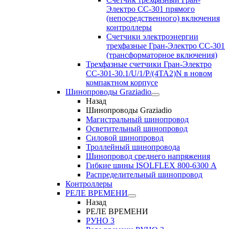
Электро CC-301 прямого
(непосредственного) включения
контроллеры
Счетчики электроэнергии
трехфазные Гран-Электро CC-301
(трансформаторное включения)
Трехфазные счетчики Гран-Электро
СС-301-30.1/U/1/P/(4TA2)N в новом
компактном корпусе
Шинопроводы Graziadio
Назад
Шинопроводы Graziadio
Магистральный шинопровод
Осветительный шинопровод
Силовой шинопровод
Троллейный шинопровода
Шинопровод среднего напряжения
Гибкие шины ISOLFLEX 800-6300 А
Распределительный шинопровод
Контроллеры
РЕЛЕ ВРЕМЕНИ
Назад
РЕЛЕ ВРЕМЕНИ
РУНО 3