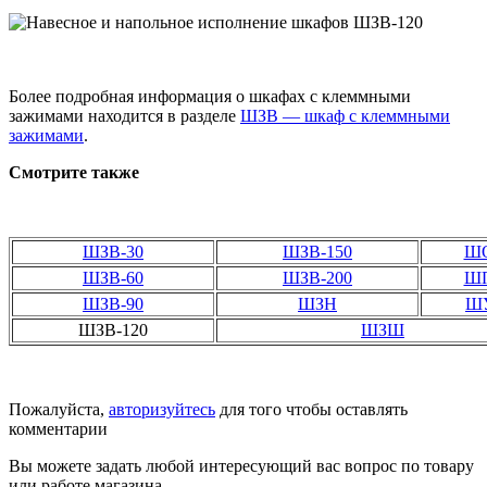
Более подробная информация о шкафах с клеммными
зажимами находится в разделе
ШЗВ — шкаф с клеммными
зажимами
.
Смотрите также
ШЗВ-30
ШЗВ-150
Ш
ШЗВ-60
ШЗВ-200
Ш
ШЗВ-90
ШЗН
Ш
ШЗВ-120
ШЗШ
Пожалуйста,
авторизуйтесь
для того чтобы оставлять
комментарии
Вы можете задать любой интересующий вас вопрос по товару
или работе магазина.