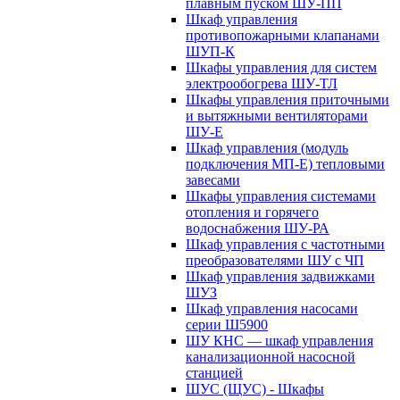
плавным пуском ШУ-ПП
Шкаф управления
противопожарными клапанами
ШУП-К
Шкафы управления для систем
электрообогрева ШУ-ТЛ
Шкафы управления приточными
и вытяжными вентиляторами
ШУ-Е
Шкаф управления (модуль
подключения МП-Е) тепловыми
завесами
Шкафы управления системами
отопления и горячего
водоснабжения ШУ-РА
Шкаф управления с частотными
преобразователями ШУ с ЧП
Шкаф управления задвижками
ШУЗ
Шкаф управления насосами
серии Ш5900
ШУ КНС — шкаф управления
канализационной насосной
станцией
ШУС (ЩУС) - Шкафы