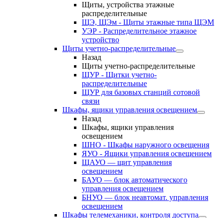
Щиты, устройства этажные
распределительные
ЩЭ, ЩЭм - Щиты этажные типа ЩЭМ
УЭР - Распределительное этажное
устройство
Щиты учетно-распределительные
Назад
Щиты учетно-распределительные
ЩУР - Щитки учетно-
распределительные
ЩУР для базовых станций сотовой
связи
Шкафы, ящики управления освещением
Назад
Шкафы, ящики управления
освещением
ШНО - Шкафы наружного освещения
ЯУО - Ящики управления освещением
ЩАУО — щит управления
освещением
БАУО — блок автоматического
управления освещением
БНУО — блок неавтомат. управления
освещением
Шкафы телемеханики, контроля доступа