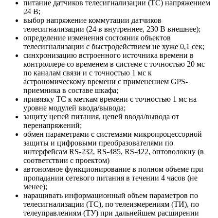
питание датчиков телесигнализации (ТС) напряжением
24 В;
выбор напряжение коммутации датчиков
телесигнализации (24 в внутреннее, 230 В внешнее);
определение изменения состояния объектов
телесигнализации с быстродействием не хуже 0,1 сек;
синхронизацию встроенного источника времени в
контроллере со временем в системе с точностью 20 мс
по каналам связи и с точностью 1 мс к
астрономическому времени с применением GPS-
приемника в составе шкафа;
привязку ТС к меткам времени с точностью 1 мс на
уровне модулей ввода/вывода;
защиту цепей питания, цепей ввода/вывода от
перенапряжений;
обмен параметрами с системами микропроцессорной
защиты и цифровыми преобразователями по
интерфейсам RS-232, RS-485, RS-422, оптоволокну (в
соответствии с проектом)
автономное функционирование в полном объеме при
пропадании сетевого питания в течении 4 часов (не
менее);
наращивать информационный объем параметров по
телесигнализации (ТС), по телеизмерениям (ТИ), по
телеуправлениям (ТУ) при дальнейшем расширении