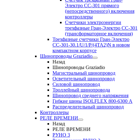
Электро CC-301 прямого
(непосредственного) включения
контроллеры
Счетчики электроэнергии
трехфазные Гран-Электро CC-301
(трансформаторное включения)
Трехфазные счетчики Гран-Электро
СС-301-30.1/U/1/P/(4TA2)N в новом
компактном корпусе
Шинопроводы Graziadio
Назад
Шинопроводы Graziadio
Магистральный шинопровод
Осветительный шинопровод
Силовой шинопровод
Троллейный шинопровода
Шинопровод среднего напряжения
Гибкие шины ISOLFLEX 800-6300 А
Распределительный шинопровод
Контроллеры
РЕЛЕ ВРЕМЕНИ
Назад
РЕЛЕ ВРЕМЕНИ
РУНО 3