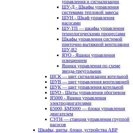
управления и сигнализации
ШУ-Д - Шкафы управления
системами тепловой завесы
ШУН - Шкаф управления
насосами
ШУ-ТП — шкафы управления
технологическими процессами
Шкафы управления системой
приточно-вытяжной вентиляции
ШУ-В2
ЯУО - Ящики управления
освещением
Ящики управления по схеме
звезда-треугольник
ЩСК — щит сигнализации котельной
ЩУВ — щит управления вентиляцией
ЩУК — щит управления котельной
ЩУО - Щиты управления обогревом
Я5000 - Ящики управления
электродвигателями
Б5000, БМ5000 — блоки управления
двигателем
СУГН — станция управления группой
насосов
Шкафы, щиты, блоки, устройства АВР