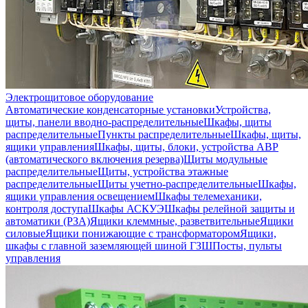
Электрощитовое оборудование
Автоматические конденсаторные установки
Устройства,
щиты, панели вводно-распределительные
Шкафы, щиты
распределительные
Пункты распределительные
Шкафы, щиты,
ящики управления
Шкафы, щиты, блоки, устройства АВР
(автоматического включения резерва)
Щиты модульные
распределительные
Щиты, устройства этажные
распределительные
Щиты учетно-распределительные
Шкафы,
ящики управления освещением
Шкафы телемеханики,
контроля доступа
Шкафы АСКУЭ
Шкафы релейной защиты и
автоматики (РЗА)
Ящики клеммные, разветвительные
Ящики
силовые
Ящики понижающие с трансформатором
Ящики,
шкафы с главной заземляющей шиной ГЗШ
Посты, пульты
управления