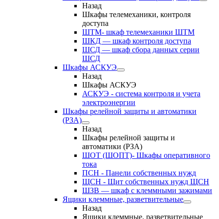
Назад
Шкафы телемеханики, контроля
доступа
ШТМ- шкаф телемеханики ШТМ
ШКД — шкаф контроля доступа
ШСД — шкаф сбора данных серии
ШСД
Шкафы АСКУЭ
Назад
Шкафы АСКУЭ
АСКУЭ - система контроля и учета
электроэнергии
Шкафы релейной защиты и автоматики
(РЗА)
Назад
Шкафы релейной защиты и
автоматики (РЗА)
ШОТ (ШОПТ)- Шкафы оперативного
тока
ПСН - Панели собственных нужд
ЩСН - Щит собственных нужд ЩСН
ШЗВ — шкаф с клеммными зажимами
Ящики клеммные, разветвительные
Назад
Ящики клеммные, разветвительные