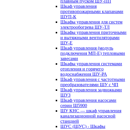
плавным пуском ШУ-ПП
Шкаф управления
противопожарными клапанами
ШУП-К
Шкафы управления для систем
электрообогрева ШУ-ТЛ
Шкафы управления приточными
и вытяжными вентиляторами
ШУ-Е
Шкаф управления (модуль
подключения МП-Е) тепловыми
завесами
Шкафы управления системами
отопления и горячего
водоснабжения ШУ-РА
Шкаф управления с частотными
преобразователями ШУ с ЧП
Шкаф управления задвижками
ШУЗ
Шкаф управления насосами
серии Ш5900
ШУ КНС — шкаф управления
канализационной насосной
станцией
ШУС (ЩУС) - Шкафы