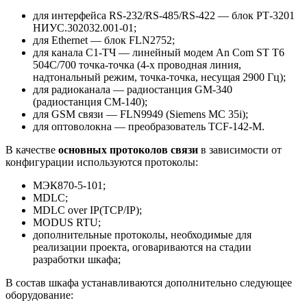
для интерфейса RS-232/RS-485/RS-422 — блок РТ-3201
НИУС.302032.001-01;
для Ethernet — блок FLN2752;
для канала С1-ТЧ — линейный модем An Com ST T6
504C/700 точка-точка (4-х проводная линия,
надтональный режим, точка-точка, несущая 2900 Гц);
для радиоканала — радиостанция GM-340
(радиостанция СМ-140);
для GSM связи — FLN9949 (Siemens MC 35i);
для оптоволокна — преобразователь TCF-142-М.
В качестве
основных протоколов связи
в зависимости от
конфигурации используются протоколы:
МЭК870-5-101;
MDLC;
MDLC over IP(TCP/IP);
MODUS RTU;
дополнительные протоколы, необходимые для
реализации проекта, оговариваются на стадии
разработки шкафа;
В состав шкафа устанавливаются дополнительно следующее
оборудование: