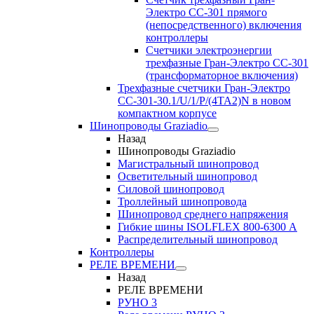
Электро CC-301 прямого
(непосредственного) включения
контроллеры
Счетчики электроэнергии
трехфазные Гран-Электро CC-301
(трансформаторное включения)
Трехфазные счетчики Гран-Электро
СС-301-30.1/U/1/P/(4TA2)N в новом
компактном корпусе
Шинопроводы Graziadio
Назад
Шинопроводы Graziadio
Магистральный шинопровод
Осветительный шинопровод
Силовой шинопровод
Троллейный шинопровода
Шинопровод среднего напряжения
Гибкие шины ISOLFLEX 800-6300 А
Распределительный шинопровод
Контроллеры
РЕЛЕ ВРЕМЕНИ
Назад
РЕЛЕ ВРЕМЕНИ
РУНО 3