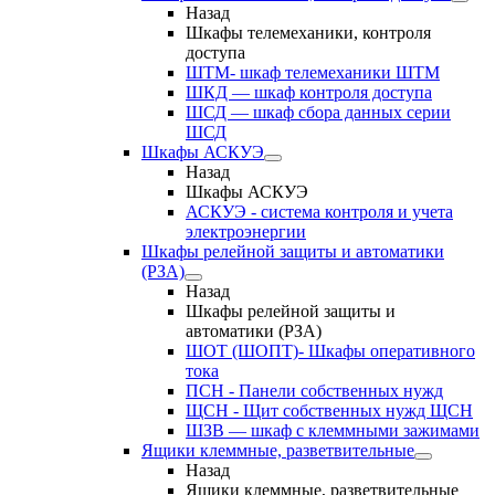
Назад
Шкафы телемеханики, контроля
доступа
ШТМ- шкаф телемеханики ШТМ
ШКД — шкаф контроля доступа
ШСД — шкаф сбора данных серии
ШСД
Шкафы АСКУЭ
Назад
Шкафы АСКУЭ
АСКУЭ - система контроля и учета
электроэнергии
Шкафы релейной защиты и автоматики
(РЗА)
Назад
Шкафы релейной защиты и
автоматики (РЗА)
ШОТ (ШОПТ)- Шкафы оперативного
тока
ПСН - Панели собственных нужд
ЩСН - Щит собственных нужд ЩСН
ШЗВ — шкаф с клеммными зажимами
Ящики клеммные, разветвительные
Назад
Ящики клеммные, разветвительные