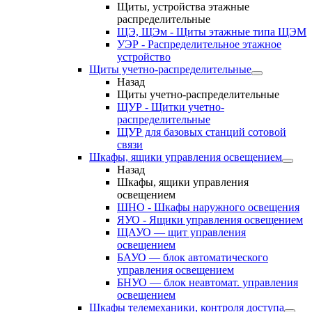
Щиты, устройства этажные
распределительные
ЩЭ, ЩЭм - Щиты этажные типа ЩЭМ
УЭР - Распределительное этажное
устройство
Щиты учетно-распределительные
Назад
Щиты учетно-распределительные
ЩУР - Щитки учетно-
распределительные
ЩУР для базовых станций сотовой
связи
Шкафы, ящики управления освещением
Назад
Шкафы, ящики управления
освещением
ШНО - Шкафы наружного освещения
ЯУО - Ящики управления освещением
ЩАУО — щит управления
освещением
БАУО — блок автоматического
управления освещением
БНУО — блок неавтомат. управления
освещением
Шкафы телемеханики, контроля доступа