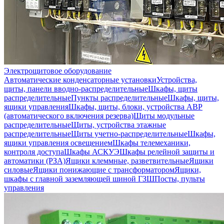
Электрощитовое оборудование
Автоматические конденсаторные установки
Устройства,
щиты, панели вводно-распределительные
Шкафы, щиты
распределительные
Пункты распределительные
Шкафы, щиты,
ящики управления
Шкафы, щиты, блоки, устройства АВР
(автоматического включения резерва)
Щиты модульные
распределительные
Щиты, устройства этажные
распределительные
Щиты учетно-распределительные
Шкафы,
ящики управления освещением
Шкафы телемеханики,
контроля доступа
Шкафы АСКУЭ
Шкафы релейной защиты и
автоматики (РЗА)
Ящики клеммные, разветвительные
Ящики
силовые
Ящики понижающие с трансформатором
Ящики,
шкафы с главной заземляющей шиной ГЗШ
Посты, пульты
управления