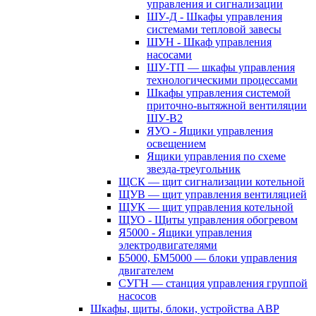
управления и сигнализации
ШУ-Д - Шкафы управления
системами тепловой завесы
ШУН - Шкаф управления
насосами
ШУ-ТП — шкафы управления
технологическими процессами
Шкафы управления системой
приточно-вытяжной вентиляции
ШУ-В2
ЯУО - Ящики управления
освещением
Ящики управления по схеме
звезда-треугольник
ЩСК — щит сигнализации котельной
ЩУВ — щит управления вентиляцией
ЩУК — щит управления котельной
ЩУО - Щиты управления обогревом
Я5000 - Ящики управления
электродвигателями
Б5000, БМ5000 — блоки управления
двигателем
СУГН — станция управления группой
насосов
Шкафы, щиты, блоки, устройства АВР