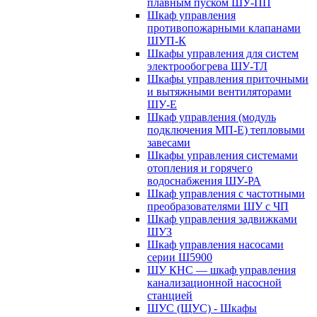
плавным пуском ШУ-ПП
Шкаф управления
противопожарными клапанами
ШУП-К
Шкафы управления для систем
электрообогрева ШУ-ТЛ
Шкафы управления приточными
и вытяжными вентиляторами
ШУ-Е
Шкаф управления (модуль
подключения МП-Е) тепловыми
завесами
Шкафы управления системами
отопления и горячего
водоснабжения ШУ-РА
Шкаф управления с частотными
преобразователями ШУ с ЧП
Шкаф управления задвижками
ШУЗ
Шкаф управления насосами
серии Ш5900
ШУ КНС — шкаф управления
канализационной насосной
станцией
ШУС (ЩУС) - Шкафы