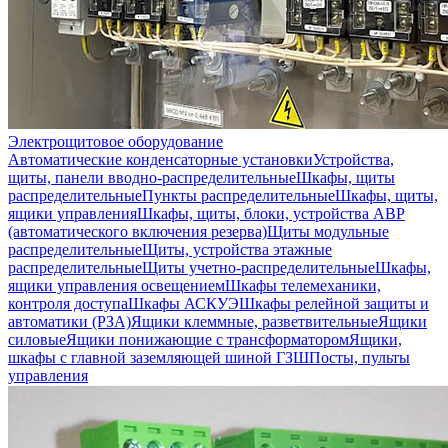
Электрощитовое оборудование
Автоматические конденсаторные установки
Устройства,
щиты, панели вводно-распределительные
Шкафы, щиты
распределительные
Пункты распределительные
Шкафы, щиты,
ящики управления
Шкафы, щиты, блоки, устройства АВР
(автоматического включения резерва)
Щиты модульные
распределительные
Щиты, устройства этажные
распределительные
Щиты учетно-распределительные
Шкафы,
ящики управления освещением
Шкафы телемеханики,
контроля доступа
Шкафы АСКУЭ
Шкафы релейной защиты и
автоматики (РЗА)
Ящики клеммные, разветвительные
Ящики
силовые
Ящики понижающие с трансформатором
Ящики,
шкафы с главной заземляющей шиной ГЗШ
Посты, пульты
управления