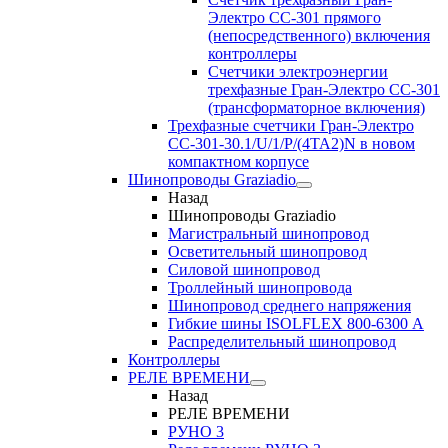
Электро CC-301 прямого
(непосредственного) включения
контроллеры
Счетчики электроэнергии
трехфазные Гран-Электро CC-301
(трансформаторное включения)
Трехфазные счетчики Гран-Электро
СС-301-30.1/U/1/P/(4TA2)N в новом
компактном корпусе
Шинопроводы Graziadio
Назад
Шинопроводы Graziadio
Магистральный шинопровод
Осветительный шинопровод
Силовой шинопровод
Троллейный шинопровода
Шинопровод среднего напряжения
Гибкие шины ISOLFLEX 800-6300 А
Распределительный шинопровод
Контроллеры
РЕЛЕ ВРЕМЕНИ
Назад
РЕЛЕ ВРЕМЕНИ
РУНО 3