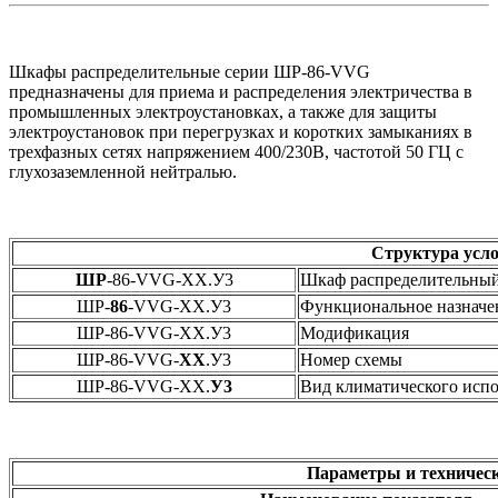
Шкафы распределительные серии ШР-86-VVG
предназначены для приема и распределения электричества в
промышленных электроустановках, а также для защиты
электроустановок при перегрузках и коротких замыканиях в
трехфазных сетях напряжением 400/230В, частотой 50 ГЦ с
глухозаземленной нейтралью.
Структура усло
ШР
-86-VVG-ХХ.У3
Шкаф распределительны
ШР-
86
-VVG-ХХ.У3
Функциональное назначе
ШР-86-VVG-ХХ.У3
Модификация
ШР-86-VVG-
ХХ
.У3
Номер схемы
ШР-86-VVG-ХХ.
У3
Вид климатического исп
Параметры и техничес