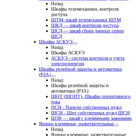
Назад
Шкафы телемеханики, контроля
доступа
ШТМ- шкаф телемеханики ШТМ
ШКД — шкаф контроля доступа
ШСД — шкаф сбора данных серии
ШСД
Шкафы АСКУЭ
Назад
Шкафы АСКУЭ
АСКУЭ - система контроля и учета
электроэнергии
Шкафы релейной защиты и автоматики
(РЗА)
Назад
Шкафы релейной защиты и
автоматики (РЗА)
ШОТ (ШОПТ)- Шкафы оперативного
тока
ПСН - Панели собственных нужд
ЩСН - Щит собственных нужд ЩСН
ШЗВ — шкаф с клеммными зажимами
Ящики клеммные, разветвительные
Назад
Ящики клеммные, разветвительные