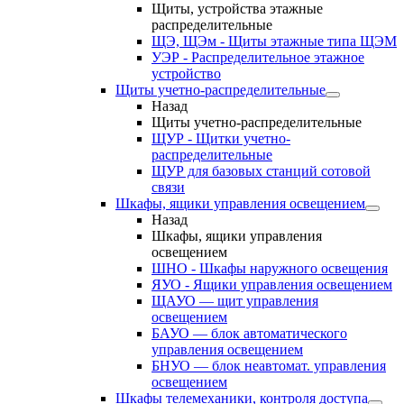
Щиты, устройства этажные
распределительные
ЩЭ, ЩЭм - Щиты этажные типа ЩЭМ
УЭР - Распределительное этажное
устройство
Щиты учетно-распределительные
Назад
Щиты учетно-распределительные
ЩУР - Щитки учетно-
распределительные
ЩУР для базовых станций сотовой
связи
Шкафы, ящики управления освещением
Назад
Шкафы, ящики управления
освещением
ШНО - Шкафы наружного освещения
ЯУО - Ящики управления освещением
ЩАУО — щит управления
освещением
БАУО — блок автоматического
управления освещением
БНУО — блок неавтомат. управления
освещением
Шкафы телемеханики, контроля доступа