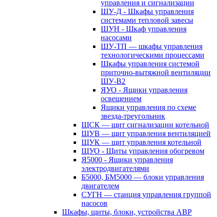
управления и сигнализации
ШУ-Д - Шкафы управления
системами тепловой завесы
ШУН - Шкаф управления
насосами
ШУ-ТП — шкафы управления
технологическими процессами
Шкафы управления системой
приточно-вытяжной вентиляции
ШУ-В2
ЯУО - Ящики управления
освещением
Ящики управления по схеме
звезда-треугольник
ЩСК — щит сигнализации котельной
ЩУВ — щит управления вентиляцией
ЩУК — щит управления котельной
ЩУО - Щиты управления обогревом
Я5000 - Ящики управления
электродвигателями
Б5000, БМ5000 — блоки управления
двигателем
СУГН — станция управления группой
насосов
Шкафы, щиты, блоки, устройства АВР