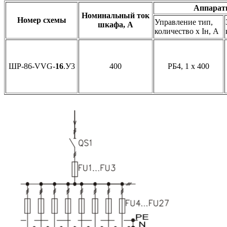
Аппарат
Номинальный ток
Номер схемы
Управление тип,
шкафа, А
количество х Iн, А
ШР-86-VVG-
16
.У3
400
РБ4, 1 х 400