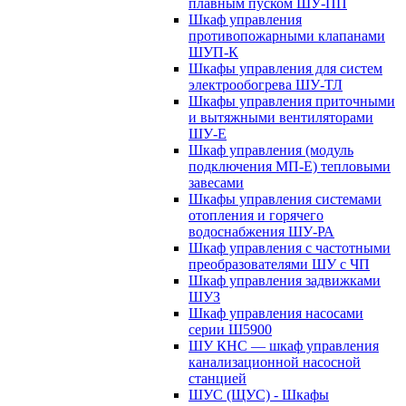
плавным пуском ШУ-ПП
Шкаф управления
противопожарными клапанами
ШУП-К
Шкафы управления для систем
электрообогрева ШУ-ТЛ
Шкафы управления приточными
и вытяжными вентиляторами
ШУ-Е
Шкаф управления (модуль
подключения МП-Е) тепловыми
завесами
Шкафы управления системами
отопления и горячего
водоснабжения ШУ-РА
Шкаф управления с частотными
преобразователями ШУ с ЧП
Шкаф управления задвижками
ШУЗ
Шкаф управления насосами
серии Ш5900
ШУ КНС — шкаф управления
канализационной насосной
станцией
ШУС (ЩУС) - Шкафы