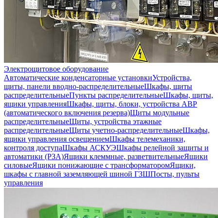
Электрощитовое оборудование
Автоматические конденсаторные установки
Устройства,
щиты, панели вводно-распределительные
Шкафы, щиты
распределительные
Пункты распределительные
Шкафы, щиты,
ящики управления
Шкафы, щиты, блоки, устройства АВР
(автоматического включения резерва)
Щиты модульные
распределительные
Щиты, устройства этажные
распределительные
Щиты учетно-распределительные
Шкафы,
ящики управления освещением
Шкафы телемеханики,
контроля доступа
Шкафы АСКУЭ
Шкафы релейной защиты и
автоматики (РЗА)
Ящики клеммные, разветвительные
Ящики
силовые
Ящики понижающие с трансформатором
Ящики,
шкафы с главной заземляющей шиной ГЗШ
Посты, пульты
управления