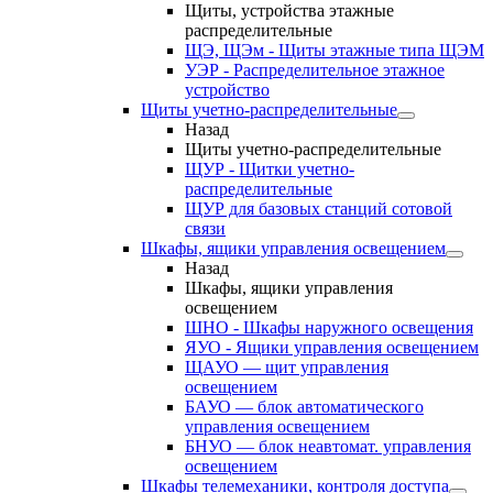
Щиты, устройства этажные
распределительные
ЩЭ, ЩЭм - Щиты этажные типа ЩЭМ
УЭР - Распределительное этажное
устройство
Щиты учетно-распределительные
Назад
Щиты учетно-распределительные
ЩУР - Щитки учетно-
распределительные
ЩУР для базовых станций сотовой
связи
Шкафы, ящики управления освещением
Назад
Шкафы, ящики управления
освещением
ШНО - Шкафы наружного освещения
ЯУО - Ящики управления освещением
ЩАУО — щит управления
освещением
БАУО — блок автоматического
управления освещением
БНУО — блок неавтомат. управления
освещением
Шкафы телемеханики, контроля доступа