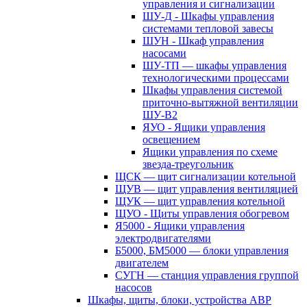
управления и сигнализации
ШУ-Д - Шкафы управления
системами тепловой завесы
ШУН - Шкаф управления
насосами
ШУ-ТП — шкафы управления
технологическими процессами
Шкафы управления системой
приточно-вытяжной вентиляции
ШУ-В2
ЯУО - Ящики управления
освещением
Ящики управления по схеме
звезда-треугольник
ЩСК — щит сигнализации котельной
ЩУВ — щит управления вентиляцией
ЩУК — щит управления котельной
ЩУО - Щиты управления обогревом
Я5000 - Ящики управления
электродвигателями
Б5000, БМ5000 — блоки управления
двигателем
СУГН — станция управления группой
насосов
Шкафы, щиты, блоки, устройства АВР