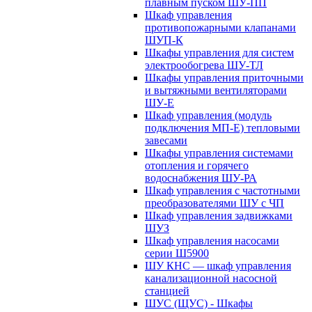
плавным пуском ШУ-ПП
Шкаф управления
противопожарными клапанами
ШУП-К
Шкафы управления для систем
электрообогрева ШУ-ТЛ
Шкафы управления приточными
и вытяжными вентиляторами
ШУ-Е
Шкаф управления (модуль
подключения МП-Е) тепловыми
завесами
Шкафы управления системами
отопления и горячего
водоснабжения ШУ-РА
Шкаф управления с частотными
преобразователями ШУ с ЧП
Шкаф управления задвижками
ШУЗ
Шкаф управления насосами
серии Ш5900
ШУ КНС — шкаф управления
канализационной насосной
станцией
ШУС (ЩУС) - Шкафы