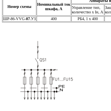
Аппараты в
Номинальный ток
Номер схемы
Управление тип,
Защ
шкафа, А
количество х Iн, А
кол
ШР-86-VVG-
07
.У3
400
РБ4, 1 х 400