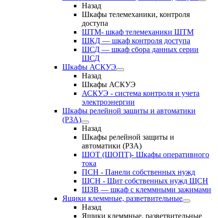
Назад
Шкафы телемеханики, контроля
доступа
ШТМ- шкаф телемеханики ШТМ
ШКД — шкаф контроля доступа
ШСД — шкаф сбора данных серии
ШСД
Шкафы АСКУЭ
Назад
Шкафы АСКУЭ
АСКУЭ - система контроля и учета
электроэнергии
Шкафы релейной защиты и автоматики
(РЗА)
Назад
Шкафы релейной защиты и
автоматики (РЗА)
ШОТ (ШОПТ)- Шкафы оперативного
тока
ПСН - Панели собственных нужд
ЩСН - Щит собственных нужд ЩСН
ШЗВ — шкаф с клеммными зажимами
Ящики клеммные, разветвительные
Назад
Ящики клеммные, разветвительные