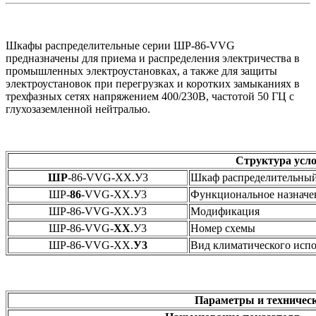
Шкафы распределительные серии ШР-86-VVG
предназначены для приема и распределения электричества в
промышленных электроустановках, а также для защиты
электроустановок при перегрузках и коротких замыканиях в
трехфазных сетях напряжением 400/230В, частотой 50 ГЦ с
глухозаземленной нейтралью.
Структура усло
ШР
-86-VVG-ХХ.У3
Шкаф распределительны
ШР-
86
-VVG-ХХ.У3
Функциональное назначе
ШР-86-VVG-ХХ.У3
Модификация
ШР-86-VVG-
ХХ
.У3
Номер схемы
ШР-86-VVG-ХХ.
У3
Вид климатического исп
Параметры и техничес