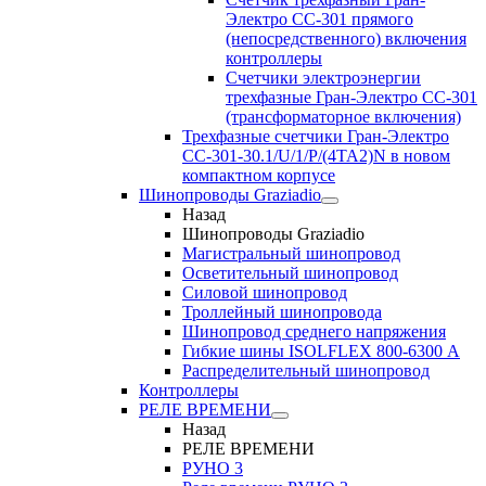
Электро CC-301 прямого
(непосредственного) включения
контроллеры
Счетчики электроэнергии
трехфазные Гран-Электро CC-301
(трансформаторное включения)
Трехфазные счетчики Гран-Электро
СС-301-30.1/U/1/P/(4TA2)N в новом
компактном корпусе
Шинопроводы Graziadio
Назад
Шинопроводы Graziadio
Магистральный шинопровод
Осветительный шинопровод
Силовой шинопровод
Троллейный шинопровода
Шинопровод среднего напряжения
Гибкие шины ISOLFLEX 800-6300 А
Распределительный шинопровод
Контроллеры
РЕЛЕ ВРЕМЕНИ
Назад
РЕЛЕ ВРЕМЕНИ
РУНО 3