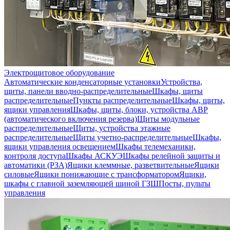
Электрощитовое оборудование
Автоматические конденсаторные установки
Устройства,
щиты, панели вводно-распределительные
Шкафы, щиты
распределительные
Пункты распределительные
Шкафы, щиты,
ящики управления
Шкафы, щиты, блоки, устройства АВР
(автоматического включения резерва)
Щиты модульные
распределительные
Щиты, устройства этажные
распределительные
Щиты учетно-распределительные
Шкафы,
ящики управления освещением
Шкафы телемеханики,
контроля доступа
Шкафы АСКУЭ
Шкафы релейной защиты и
автоматики (РЗА)
Ящики клеммные, разветвительные
Ящики
силовые
Ящики понижающие с трансформатором
Ящики,
шкафы с главной заземляющей шиной ГЗШ
Посты, пульты
управления