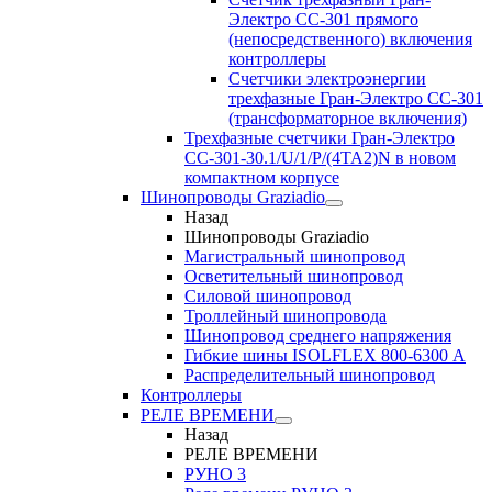
Электро CC-301 прямого
(непосредственного) включения
контроллеры
Счетчики электроэнергии
трехфазные Гран-Электро CC-301
(трансформаторное включения)
Трехфазные счетчики Гран-Электро
СС-301-30.1/U/1/P/(4TA2)N в новом
компактном корпусе
Шинопроводы Graziadio
Назад
Шинопроводы Graziadio
Магистральный шинопровод
Осветительный шинопровод
Силовой шинопровод
Троллейный шинопровода
Шинопровод среднего напряжения
Гибкие шины ISOLFLEX 800-6300 А
Распределительный шинопровод
Контроллеры
РЕЛЕ ВРЕМЕНИ
Назад
РЕЛЕ ВРЕМЕНИ
РУНО 3