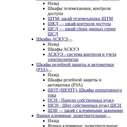
Назад
Шкафы телемеханики, контроля
доступа
ШТМ- шкаф телемеханики ШТМ
ШКД — шкаф контроля доступа
ШСД — шкаф сбора данных серии
ШСД
Шкафы АСКУЭ
Назад
Шкафы АСКУЭ
АСКУЭ - система контроля и учета
электроэнергии
Шкафы релейной защиты и автоматики
(РЗА)
Назад
Шкафы релейной защиты и
автоматики (РЗА)
ШОТ (ШОПТ)- Шкафы оперативного
тока
ПСН - Панели собственных нужд
ЩСН - Щит собственных нужд ЩСН
ШЗВ — шкаф с клеммными зажимами
Ящики клеммные, разветвительные
Назад
Ящики клеммные, разветвительные