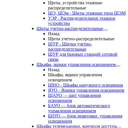
Щиты, устройства этажные
распределительные
ЩЭ, ЩЭм - Щиты этажные типа ЩЭМ
УЭР - Распределительное этажное
устройство
Щиты учетно-распределительные
Назад
Щиты учетно-распределительные
ЩУР - Щитки учетно-
распределительные
ЩУР для базовых станций сотовой
связи
Шкафы, ящики управления освещением
Назад
Шкафы, ящики управления
освещением
ШНО - Шкафы наружного освещения
ЯУО - Ящики управления освещением
ЩАУО — щит управления
освещением
БАУО — блок автоматического
управления освещением
БНУО — блок неавтомат. управления
освещением
Шкафы телемеханики, контроля доступа