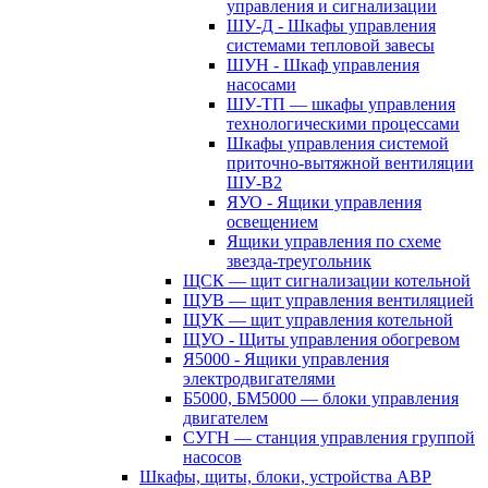
управления и сигнализации
ШУ-Д - Шкафы управления
системами тепловой завесы
ШУН - Шкаф управления
насосами
ШУ-ТП — шкафы управления
технологическими процессами
Шкафы управления системой
приточно-вытяжной вентиляции
ШУ-В2
ЯУО - Ящики управления
освещением
Ящики управления по схеме
звезда-треугольник
ЩСК — щит сигнализации котельной
ЩУВ — щит управления вентиляцией
ЩУК — щит управления котельной
ЩУО - Щиты управления обогревом
Я5000 - Ящики управления
электродвигателями
Б5000, БМ5000 — блоки управления
двигателем
СУГН — станция управления группой
насосов
Шкафы, щиты, блоки, устройства АВР