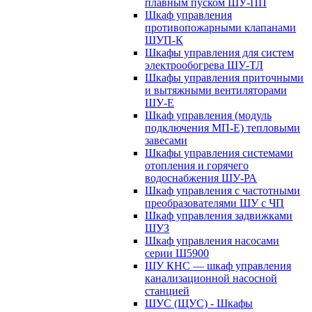
плавным пуском ШУ-ПП
Шкаф управления
противопожарными клапанами
ШУП-К
Шкафы управления для систем
электрообогрева ШУ-ТЛ
Шкафы управления приточными
и вытяжными вентиляторами
ШУ-Е
Шкаф управления (модуль
подключения МП-Е) тепловыми
завесами
Шкафы управления системами
отопления и горячего
водоснабжения ШУ-РА
Шкаф управления с частотными
преобразователями ШУ с ЧП
Шкаф управления задвижками
ШУЗ
Шкаф управления насосами
серии Ш5900
ШУ КНС — шкаф управления
канализационной насосной
станцией
ШУС (ЩУС) - Шкафы