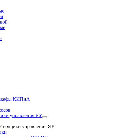
ые
ой
овой
вые
и
, шкафы КИПиА
сосов
ики управления ЯУ
 и ящики управления ЯУ
ики