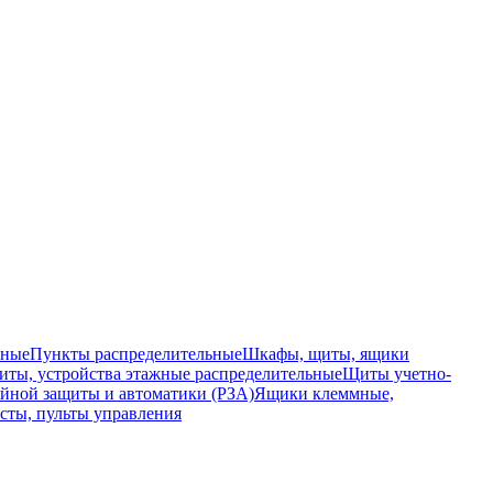
ьные
Пункты распределительные
Шкафы, щиты, ящики
ты, устройства этажные распределительные
Щиты учетно-
йной защиты и автоматики (РЗА)
Ящики клеммные,
сты, пульты управления