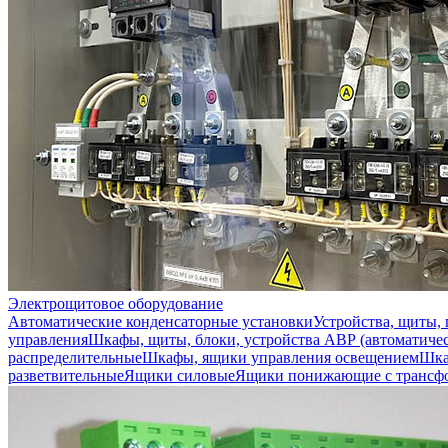
Электрощитовое оборудование
Автоматические конденсаторные установки
Устройства, щиты,
управления
Шкафы, щиты, блоки, устройства АВР (автоматичес
распределительные
Шкафы, ящики управления освещением
Шка
разветвительные
Ящики силовые
Ящики понижающие с трансф