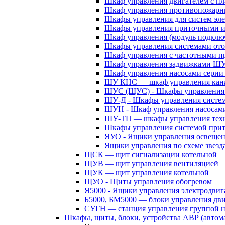
Шкаф управления двигателем с 
Шкаф управления противопожар
Шкафы управления для систем эл
Шкафы управления приточными 
Шкаф управления (модуль подклю
Шкафы управления системами ото
Шкаф управления с частотными п
Шкаф управления задвижками Ш
Шкаф управления насосами сери
ШУ КНС — шкаф управления кана
ШУС (ЩУС) - Шкафы управления 
ШУ-Д - Шкафы управления систем
ШУН - Шкаф управления насосам
ШУ-ТП — шкафы управления техн
Шкафы управления системой при
ЯУО - Ящики управления освеще
Ящики управления по схеме звезд
ЩСК — щит сигнализации котельной
ЩУВ — щит управления вентиляцией
ЩУК — щит управления котельной
ЩУО - Щиты управления обогревом
Я5000 - Ящики управления электродвиг
Б5000, БМ5000 — блоки управления дв
СУГН — станция управления группой н
Шкафы, щиты, блоки, устройства АВР (автома