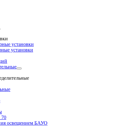
овки
рные установки
рные установки
щий
тельные
ределительные
льные
о
ы
 70
ения освещением БАУО