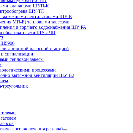
плавным пуском ШУ-ПП
ными клапанами ШУП-К
ектрообогрева ШУ-ТЛ
и вытяжными вентиляторами ШУ-Е
чения МП-Е) тепловыми завесами
пления и горячего водоснабжения ШУ-РА
реобразователями ШУ с ЧП
УЗ
и Ш5900
лизационной насосной станцией
и сигнализации
ами тепловой завесы
и
ологическими процессами
точно-вытяжной вентиляции ШУ-В2
нием
а-треугольник
ателями
игателем
асосов
тического включения резерва)