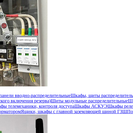
 панели вводно-распределительные
Шкафы, щиты распределител
кого включения резерва)
Щиты модульные распределительные
Щи
фы телемеханики, контроля доступа
Шкафы АСКУЭ
Шкафы реле
орматором
Ящики, шкафы с главной заземляющей шиной ГЗШ
По