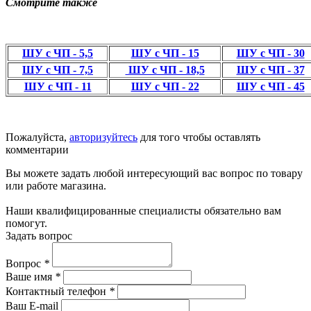
Смотрите также
ШУ с ЧП - 5,5
ШУ с ЧП - 15
ШУ с ЧП - 30
ШУ с ЧП - 7,5
ШУ с ЧП - 18,5
ШУ с ЧП - 37
ШУ с ЧП - 11
ШУ с ЧП - 22
ШУ с ЧП - 45
Пожалуйста,
авторизуйтесь
для того чтобы оставлять
комментарии
Вы можете задать любой интересующий вас вопрос по товару
или работе магазина.
Наши квалифицированные специалисты обязательно вам
помогут.
Задать вопрос
Вопрос
*
Ваше имя
*
Контактный телефон
*
Ваш E-mail