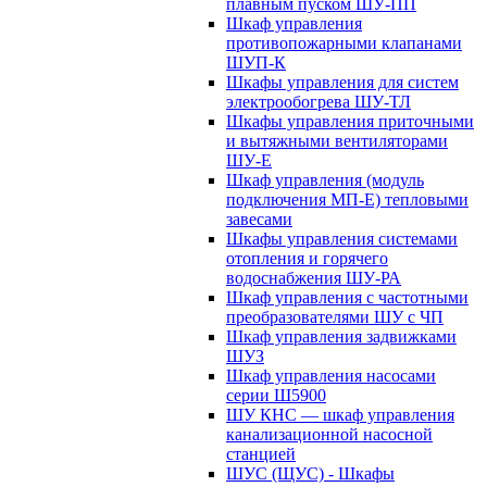
плавным пуском ШУ-ПП
Шкаф управления
противопожарными клапанами
ШУП-К
Шкафы управления для систем
электрообогрева ШУ-ТЛ
Шкафы управления приточными
и вытяжными вентиляторами
ШУ-Е
Шкаф управления (модуль
подключения МП-Е) тепловыми
завесами
Шкафы управления системами
отопления и горячего
водоснабжения ШУ-РА
Шкаф управления с частотными
преобразователями ШУ с ЧП
Шкаф управления задвижками
ШУЗ
Шкаф управления насосами
серии Ш5900
ШУ КНС — шкаф управления
канализационной насосной
станцией
ШУС (ЩУС) - Шкафы