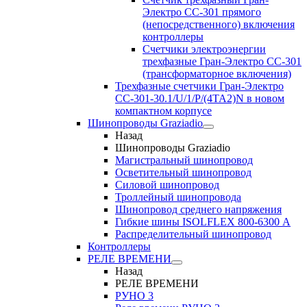
Электро CC-301 прямого
(непосредственного) включения
контроллеры
Счетчики электроэнергии
трехфазные Гран-Электро CC-301
(трансформаторное включения)
Трехфазные счетчики Гран-Электро
СС-301-30.1/U/1/P/(4TA2)N в новом
компактном корпусе
Шинопроводы Graziadio
Назад
Шинопроводы Graziadio
Магистральный шинопровод
Осветительный шинопровод
Силовой шинопровод
Троллейный шинопровода
Шинопровод среднего напряжения
Гибкие шины ISOLFLEX 800-6300 А
Распределительный шинопровод
Контроллеры
РЕЛЕ ВРЕМЕНИ
Назад
РЕЛЕ ВРЕМЕНИ
РУНО 3