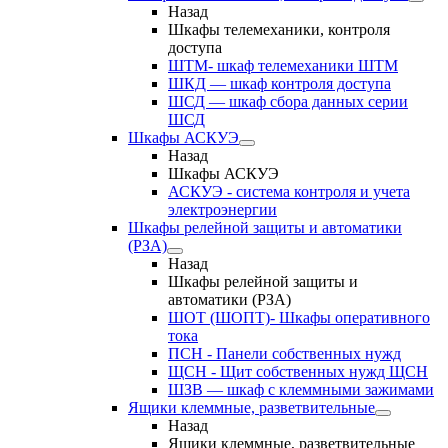
Назад
Шкафы телемеханики, контроля
доступа
ШТМ- шкаф телемеханики ШТМ
ШКД — шкаф контроля доступа
ШСД — шкаф сбора данных серии
ШСД
Шкафы АСКУЭ
Назад
Шкафы АСКУЭ
АСКУЭ - система контроля и учета
электроэнергии
Шкафы релейной защиты и автоматики
(РЗА)
Назад
Шкафы релейной защиты и
автоматики (РЗА)
ШОТ (ШОПТ)- Шкафы оперативного
тока
ПСН - Панели собственных нужд
ЩСН - Щит собственных нужд ЩСН
ШЗВ — шкаф с клеммными зажимами
Ящики клеммные, разветвительные
Назад
Ящики клеммные, разветвительные