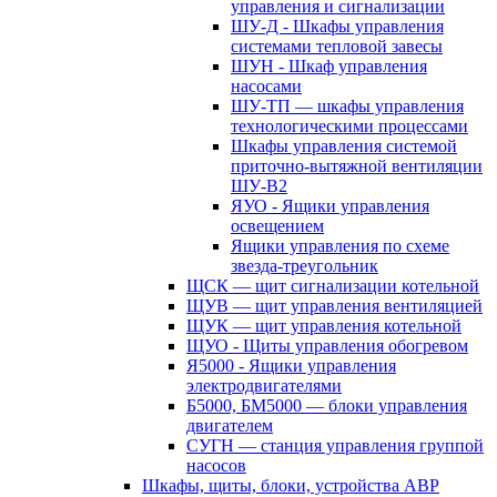
управления и сигнализации
ШУ-Д - Шкафы управления
системами тепловой завесы
ШУН - Шкаф управления
насосами
ШУ-ТП — шкафы управления
технологическими процессами
Шкафы управления системой
приточно-вытяжной вентиляции
ШУ-В2
ЯУО - Ящики управления
освещением
Ящики управления по схеме
звезда-треугольник
ЩСК — щит сигнализации котельной
ЩУВ — щит управления вентиляцией
ЩУК — щит управления котельной
ЩУО - Щиты управления обогревом
Я5000 - Ящики управления
электродвигателями
Б5000, БМ5000 — блоки управления
двигателем
СУГН — станция управления группой
насосов
Шкафы, щиты, блоки, устройства АВР