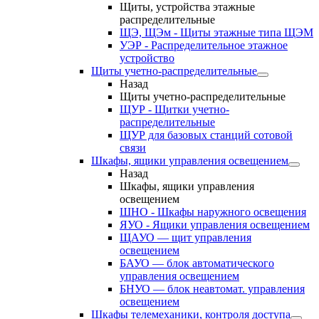
Щиты, устройства этажные
распределительные
ЩЭ, ЩЭм - Щиты этажные типа ЩЭМ
УЭР - Распределительное этажное
устройство
Щиты учетно-распределительные
Назад
Щиты учетно-распределительные
ЩУР - Щитки учетно-
распределительные
ЩУР для базовых станций сотовой
связи
Шкафы, ящики управления освещением
Назад
Шкафы, ящики управления
освещением
ШНО - Шкафы наружного освещения
ЯУО - Ящики управления освещением
ЩАУО — щит управления
освещением
БАУО — блок автоматического
управления освещением
БНУО — блок неавтомат. управления
освещением
Шкафы телемеханики, контроля доступа