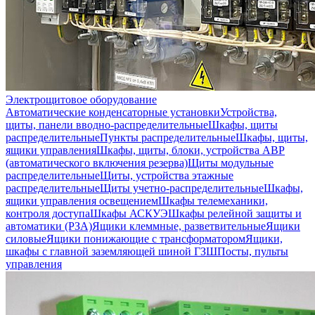
Электрощитовое оборудование
Автоматические конденсаторные установки
Устройства,
щиты, панели вводно-распределительные
Шкафы, щиты
распределительные
Пункты распределительные
Шкафы, щиты,
ящики управления
Шкафы, щиты, блоки, устройства АВР
(автоматического включения резерва)
Щиты модульные
распределительные
Щиты, устройства этажные
распределительные
Щиты учетно-распределительные
Шкафы,
ящики управления освещением
Шкафы телемеханики,
контроля доступа
Шкафы АСКУЭ
Шкафы релейной защиты и
автоматики (РЗА)
Ящики клеммные, разветвительные
Ящики
силовые
Ящики понижающие с трансформатором
Ящики,
шкафы с главной заземляющей шиной ГЗШ
Посты, пульты
управления