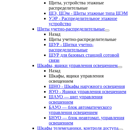
Щиты, устройства этажные
распределительные
ЩЭ, ЩЭм - Щиты этажные типа ЩЭМ
УЭР - Распределительное этажное
устройство
Щиты учетно-распределительные
Назад
Щиты учетно-распределительные
ЩУР - Щитки учетно-
распределительные
ЩУР для базовых станций сотовой
связи
Шкафы, ящики управления освещением
Назад
Шкафы, ящики управления
освещением
ШНО - Шкафы наружного освещения
ЯУО - Ящики управления освещением
ЩАУО — щит управления
освещением
БАУО — блок автоматического
управления освещением
БНУО — блок неавтомат. управления
освещением
Шкафы телемеханики, контроля доступа