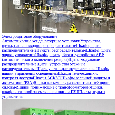
Электрощитовое оборудование
Автоматические конденсаторные установки
Устройства,
щиты, панели вводно-распределительные
Шкафы, щиты
распределительные
Пункты распределительные
Шкафы, щиты,
ящики управления
Шкафы, щиты, блоки, устройства АВР
(автоматического включения резерва)
Щиты модульные
распределительные
Щиты, устройства этажные
распределительные
Щиты учетно-распределительные
Шкафы,
ящики управления освещением
Шкафы телемеханики,
контроля доступа
Шкафы АСКУЭ
Шкафы релейной защиты и
автоматики (РЗА)
Ящики клеммные, разветвительные
Ящики
силовые
Ящики понижающие с трансформатором
Ящики,
шкафы с главной заземляющей шиной ГЗШ
Посты, пульты
управления