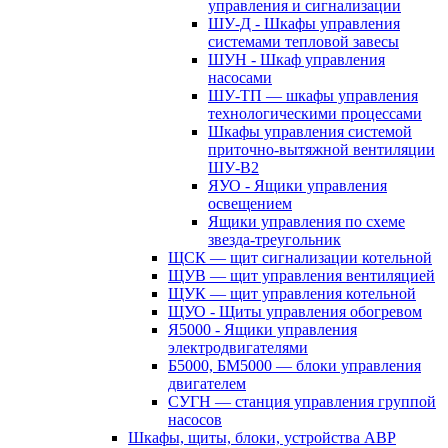
управления и сигнализации
ШУ-Д - Шкафы управления
системами тепловой завесы
ШУН - Шкаф управления
насосами
ШУ-ТП — шкафы управления
технологическими процессами
Шкафы управления системой
приточно-вытяжной вентиляции
ШУ-В2
ЯУО - Ящики управления
освещением
Ящики управления по схеме
звезда-треугольник
ЩСК — щит сигнализации котельной
ЩУВ — щит управления вентиляцией
ЩУК — щит управления котельной
ЩУО - Щиты управления обогревом
Я5000 - Ящики управления
электродвигателями
Б5000, БМ5000 — блоки управления
двигателем
СУГН — станция управления группой
насосов
Шкафы, щиты, блоки, устройства АВР