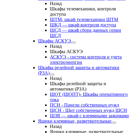
Назад
Шкафы телемеханики, контроля
доступа
ШТМ- шкаф телемеханики ШТМ
ШКД — шкаф контроля доступа
ШСД — шкаф сбора данных серии
ШСД
Шкафы АСКУЭ
Назад
Шкафы АСКУЭ
АСКУЭ - система контроля и учета
электроэнергии
Шкафы релейной защиты и автоматики
(РЗА)
Назад
Шкафы релейной защиты и
автоматики (РЗА)
ШОТ (ШОПТ)- Шкафы оперативного
тока
ПСН - Панели собственных нужд
ЩСН - Щит собственных нужд ЩСН
ШЗВ — шкаф с клеммными зажимами
Ящики клеммные, разветвительные
Назад
Ящики клеммные, разветвительные