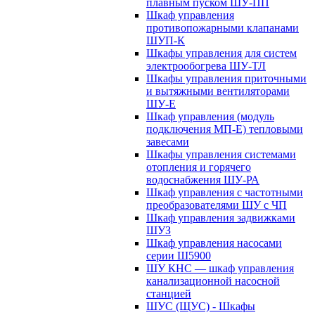
плавным пуском ШУ-ПП
Шкаф управления
противопожарными клапанами
ШУП-К
Шкафы управления для систем
электрообогрева ШУ-ТЛ
Шкафы управления приточными
и вытяжными вентиляторами
ШУ-Е
Шкаф управления (модуль
подключения МП-Е) тепловыми
завесами
Шкафы управления системами
отопления и горячего
водоснабжения ШУ-РА
Шкаф управления с частотными
преобразователями ШУ с ЧП
Шкаф управления задвижками
ШУЗ
Шкаф управления насосами
серии Ш5900
ШУ КНС — шкаф управления
канализационной насосной
станцией
ШУС (ЩУС) - Шкафы