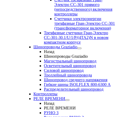
Электро CC-301 прямого
(непосредственного) включения
контроллеры
Счетчики электроэнергии
трехфазные Гран-Электро CC-301
(трансформаторное включения)
Трехфазные счетчики Гран-Электро
СС-301-30.1/U/1/P/(4TA2)N в новом
компактном корпусе
Шинопроводы Graziadio
Назад
Шинопроводы Graziadio
Магистральный шинопровод
Осветительный шинопровод
Силовой шинопровод
Троллейный шинопровода
Шинопровод среднего напряжения
Гибкие шины ISOLFLEX 800-6300 А
Распределительный шинопровод
Контроллеры
РЕЛЕ ВРЕМЕНИ
Назад
РЕЛЕ ВРЕМЕНИ
РУНО 3