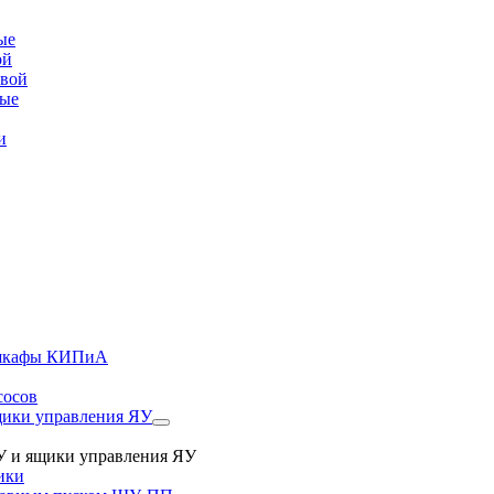
ые
ой
овой
вые
и
, шкафы КИПиА
сосов
ики управления ЯУ
 и ящики управления ЯУ
ики