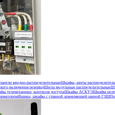
 панели вводно-распределительные
Шкафы, щиты распределител
кого включения резерва)
Щиты модульные распределительные
Щи
фы телемеханики, контроля доступа
Шкафы АСКУЭ
Шкафы реле
орматором
Ящики, шкафы с главной заземляющей шиной ГЗШ
По