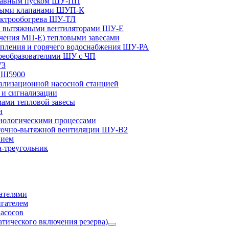
плавным пуском ШУ-ПП
ными клапанами ШУП-К
ектрообогрева ШУ-ТЛ
и вытяжными вентиляторами ШУ-Е
чения МП-Е) тепловыми завесами
пления и горячего водоснабжения ШУ-РА
реобразователями ШУ с ЧП
УЗ
и Ш5900
лизационной насосной станцией
и сигнализации
ами тепловой завесы
и
ологическими процессами
точно-вытяжной вентиляции ШУ-В2
нием
а-треугольник
ателями
игателем
асосов
тического включения резерва)