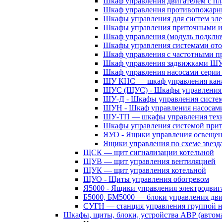
Шкаф управления двигателем с 
Шкаф управления противопожар
Шкафы управления для систем эл
Шкафы управления приточными 
Шкаф управления (модуль подклю
Шкафы управления системами ото
Шкаф управления с частотными п
Шкаф управления задвижками Ш
Шкаф управления насосами сери
ШУ КНС — шкаф управления кана
ШУС (ЩУС) - Шкафы управления 
ШУ-Д - Шкафы управления систем
ШУН - Шкаф управления насосам
ШУ-ТП — шкафы управления техн
Шкафы управления системой при
ЯУО - Ящики управления освеще
Ящики управления по схеме звезд
ЩСК — щит сигнализации котельной
ЩУВ — щит управления вентиляцией
ЩУК — щит управления котельной
ЩУО - Щиты управления обогревом
Я5000 - Ящики управления электродвиг
Б5000, БМ5000 — блоки управления дв
СУГН — станция управления группой н
Шкафы, щиты, блоки, устройства АВР (автома