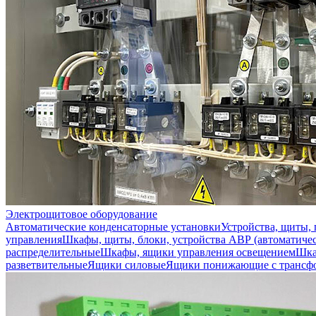
Электрощитовое оборудование
Автоматические конденсаторные установки
Устройства, щиты,
управления
Шкафы, щиты, блоки, устройства АВР (автоматичес
распределительные
Шкафы, ящики управления освещением
Шка
разветвительные
Ящики силовые
Ящики понижающие с трансф