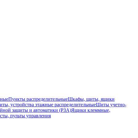
ьные
Пункты распределительные
Шкафы, щиты, ящики
ты, устройства этажные распределительные
Щиты учетно-
йной защиты и автоматики (РЗА)
Ящики клеммные,
сты, пульты управления