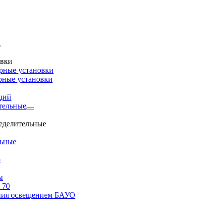
овки
рные установки
рные установки
щий
тельные
ределительные
льные
о
ы
 70
ения освещением БАУО