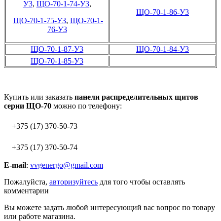
У3
,
ЩО-70-1-74-У3
,
ЩО-70-1-86-У3
ЩО-70-1-75-У3
,
ЩО-70-1-
76-У3
ЩО-70-1-87-У3
ЩО-70-1-84-У3
ЩО-70-1-85-У3
Купить или заказать
панели распределительных щитов
серии ЩО-70
можно по телефону:
+375 (17) 370-50-73
+375 (17) 370-50-74
E-mail
:
vvgenergo@gmail.com
Пожалуйста,
авторизуйтесь
для того чтобы оставлять
комментарии
Вы можете задать любой интересующий вас вопрос по товару
или работе магазина.