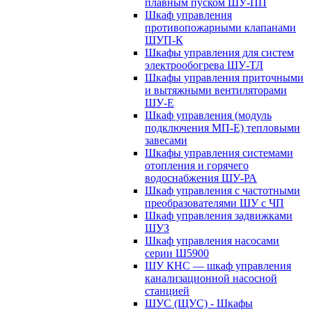
плавным пуском ШУ-ПП
Шкаф управления
противопожарными клапанами
ШУП-К
Шкафы управления для систем
электрообогрева ШУ-ТЛ
Шкафы управления приточными
и вытяжными вентиляторами
ШУ-Е
Шкаф управления (модуль
подключения МП-Е) тепловыми
завесами
Шкафы управления системами
отопления и горячего
водоснабжения ШУ-РА
Шкаф управления с частотными
преобразователями ШУ с ЧП
Шкаф управления задвижками
ШУЗ
Шкаф управления насосами
серии Ш5900
ШУ КНС — шкаф управления
канализационной насосной
станцией
ШУС (ЩУС) - Шкафы