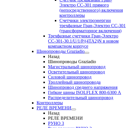
Электро CC-301 прямого
(непосредственного) включения
контроллеры
Счетчики электроэнергии
трехфазные Гран-Электро CC-301
(трансформаторное включения)
Трехфазные счетчики Гран-Электро
СС-301-30.1/U/1/P/(4TA2)N в новом
компактном корпусе
Шинопроводы Graziadio
Назад
Шинопроводы Graziadio
Магистральный шинопровод
Осветительный шинопровод
Силовой шинопровод
Троллейный шинопровода
Шинопровод среднего напряжения
Гибкие шины ISOLFLEX 800-6300 А
Распределительный шинопровод
Контроллеры
РЕЛЕ ВРЕМЕНИ
Назад
РЕЛЕ ВРЕМЕНИ
РУНО 3