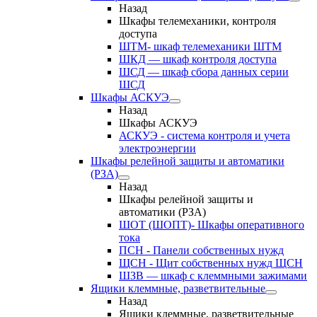
Назад
Шкафы телемеханики, контроля
доступа
ШТМ- шкаф телемеханики ШТМ
ШКД — шкаф контроля доступа
ШСД — шкаф сбора данных серии
ШСД
Шкафы АСКУЭ
Назад
Шкафы АСКУЭ
АСКУЭ - система контроля и учета
электроэнергии
Шкафы релейной защиты и автоматики
(РЗА)
Назад
Шкафы релейной защиты и
автоматики (РЗА)
ШОТ (ШОПТ)- Шкафы оперативного
тока
ПСН - Панели собственных нужд
ЩСН - Щит собственных нужд ЩСН
ШЗВ — шкаф с клеммными зажимами
Ящики клеммные, разветвительные
Назад
Ящики клеммные, разветвительные