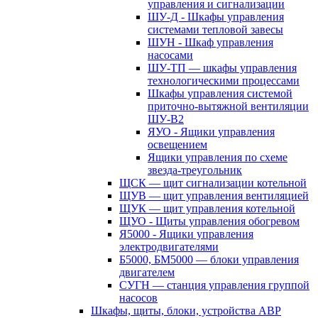
управления и сигнализации
ШУ-Д - Шкафы управления
системами тепловой завесы
ШУН - Шкаф управления
насосами
ШУ-ТП — шкафы управления
технологическими процессами
Шкафы управления системой
приточно-вытяжной вентиляции
ШУ-В2
ЯУО - Ящики управления
освещением
Ящики управления по схеме
звезда-треугольник
ЩСК — щит сигнализации котельной
ЩУВ — щит управления вентиляцией
ЩУК — щит управления котельной
ЩУО - Щиты управления обогревом
Я5000 - Ящики управления
электродвигателями
Б5000, БМ5000 — блоки управления
двигателем
СУГН — станция управления группой
насосов
Шкафы, щиты, блоки, устройства АВР