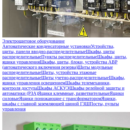
Электрощитовое оборудование
Автоматические конденсаторные установки
Устройства,
щиты, панели вводно-распределительные
Шкафы, щиты
распределительные
Пункты распределительные
Шкафы, щиты,
ящики управления
Шкафы, щиты, блоки, устройства АВР
(автоматического включения резерва)
Щиты модульные
распределительные
Щиты, устройства этажные
распределительные
Щиты учетно-распределительные
Шкафы,
ящики управления освещением
Шкафы телемеханики,
контроля доступа
Шкафы АСКУЭ
Шкафы релейной защиты и
автоматики (РЗА)
Ящики клеммные, разветвительные
Ящики
силовые
Ящики понижающие с трансформатором
Ящики,
шкафы с главной заземляющей шиной ГЗШ
Посты, пульты
управления