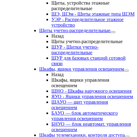
Щиты, устройства этажные
распределительные
ЩЭ, ЩЭм - Щиты этажные типа ЩЭМ
УЭР - Распределительное этажное
устройство
Щиты учетно-распределительные
Назад
Щиты учетно-распределительные
ЩУР - Щитки учетно-
распределительные
ЩУР для базовых станций сотовой
связи
Шкафы, ящики управления освещением
Назад
Шкафы, ящики управления
освещением
ШНО - Шкафы наружного освещения
ЯУО - Ящики управления освещением
ЩАУО — щит управления
освещением
БАУО — блок автоматического
управления освещением
БНУО — блок неавтомат. управления
освещением
Шкафы телемеханики, контроля доступа