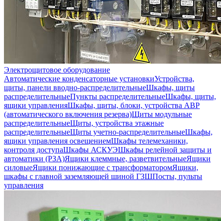
Электрощитовое оборудование
Автоматические конденсаторные установки
Устройства,
щиты, панели вводно-распределительные
Шкафы, щиты
распределительные
Пункты распределительные
Шкафы, щиты,
ящики управления
Шкафы, щиты, блоки, устройства АВР
(автоматического включения резерва)
Щиты модульные
распределительные
Щиты, устройства этажные
распределительные
Щиты учетно-распределительные
Шкафы,
ящики управления освещением
Шкафы телемеханики,
контроля доступа
Шкафы АСКУЭ
Шкафы релейной защиты и
автоматики (РЗА)
Ящики клеммные, разветвительные
Ящики
силовые
Ящики понижающие с трансформатором
Ящики,
шкафы с главной заземляющей шиной ГЗШ
Посты, пульты
управления