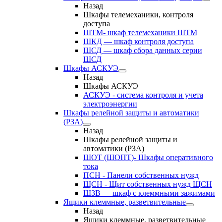
Назад
Шкафы телемеханики, контроля
доступа
ШТМ- шкаф телемеханики ШТМ
ШКД — шкаф контроля доступа
ШСД — шкаф сбора данных серии
ШСД
Шкафы АСКУЭ
Назад
Шкафы АСКУЭ
АСКУЭ - система контроля и учета
электроэнергии
Шкафы релейной защиты и автоматики
(РЗА)
Назад
Шкафы релейной защиты и
автоматики (РЗА)
ШОТ (ШОПТ)- Шкафы оперативного
тока
ПСН - Панели собственных нужд
ЩСН - Щит собственных нужд ЩСН
ШЗВ — шкаф с клеммными зажимами
Ящики клеммные, разветвительные
Назад
Ящики клеммные, разветвительные