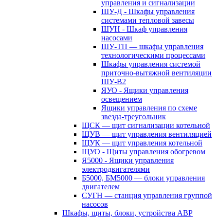
управления и сигнализации
ШУ-Д - Шкафы управления
системами тепловой завесы
ШУН - Шкаф управления
насосами
ШУ-ТП — шкафы управления
технологическими процессами
Шкафы управления системой
приточно-вытяжной вентиляции
ШУ-В2
ЯУО - Ящики управления
освещением
Ящики управления по схеме
звезда-треугольник
ЩСК — щит сигнализации котельной
ЩУВ — щит управления вентиляцией
ЩУК — щит управления котельной
ЩУО - Щиты управления обогревом
Я5000 - Ящики управления
электродвигателями
Б5000, БМ5000 — блоки управления
двигателем
СУГН — станция управления группой
насосов
Шкафы, щиты, блоки, устройства АВР