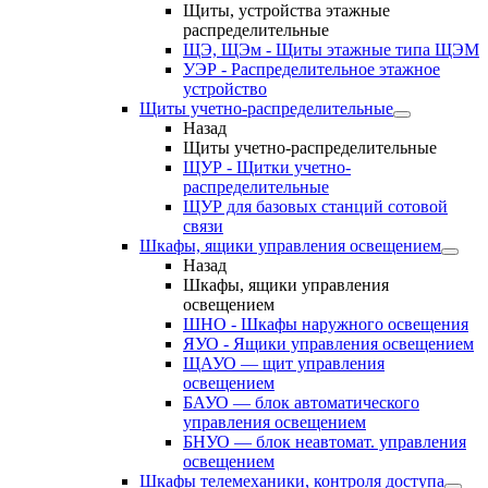
Щиты, устройства этажные
распределительные
ЩЭ, ЩЭм - Щиты этажные типа ЩЭМ
УЭР - Распределительное этажное
устройство
Щиты учетно-распределительные
Назад
Щиты учетно-распределительные
ЩУР - Щитки учетно-
распределительные
ЩУР для базовых станций сотовой
связи
Шкафы, ящики управления освещением
Назад
Шкафы, ящики управления
освещением
ШНО - Шкафы наружного освещения
ЯУО - Ящики управления освещением
ЩАУО — щит управления
освещением
БАУО — блок автоматического
управления освещением
БНУО — блок неавтомат. управления
освещением
Шкафы телемеханики, контроля доступа