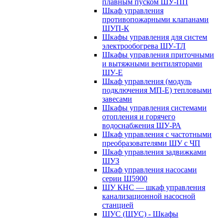
плавным пуском ШУ-ПП
Шкаф управления
противопожарными клапанами
ШУП-К
Шкафы управления для систем
электрообогрева ШУ-ТЛ
Шкафы управления приточными
и вытяжными вентиляторами
ШУ-Е
Шкаф управления (модуль
подключения МП-Е) тепловыми
завесами
Шкафы управления системами
отопления и горячего
водоснабжения ШУ-РА
Шкаф управления с частотными
преобразователями ШУ с ЧП
Шкаф управления задвижками
ШУЗ
Шкаф управления насосами
серии Ш5900
ШУ КНС — шкаф управления
канализационной насосной
станцией
ШУС (ЩУС) - Шкафы