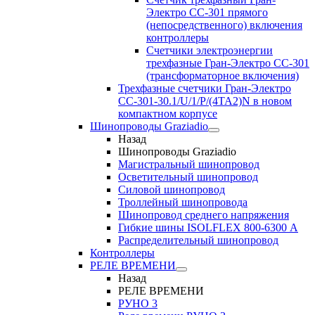
Электро CC-301 прямого
(непосредственного) включения
контроллеры
Счетчики электроэнергии
трехфазные Гран-Электро CC-301
(трансформаторное включения)
Трехфазные счетчики Гран-Электро
СС-301-30.1/U/1/P/(4TA2)N в новом
компактном корпусе
Шинопроводы Graziadio
Назад
Шинопроводы Graziadio
Магистральный шинопровод
Осветительный шинопровод
Силовой шинопровод
Троллейный шинопровода
Шинопровод среднего напряжения
Гибкие шины ISOLFLEX 800-6300 А
Распределительный шинопровод
Контроллеры
РЕЛЕ ВРЕМЕНИ
Назад
РЕЛЕ ВРЕМЕНИ
РУНО 3