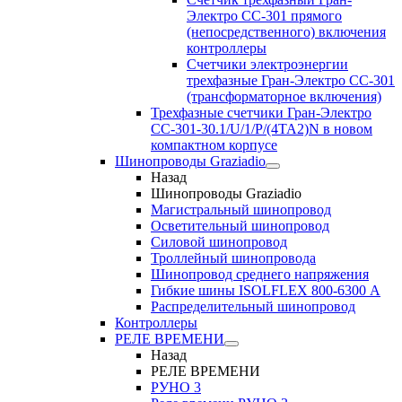
Электро CC-301 прямого
(непосредственного) включения
контроллеры
Счетчики электроэнергии
трехфазные Гран-Электро CC-301
(трансформаторное включения)
Трехфазные счетчики Гран-Электро
СС-301-30.1/U/1/P/(4TA2)N в новом
компактном корпусе
Шинопроводы Graziadio
Назад
Шинопроводы Graziadio
Магистральный шинопровод
Осветительный шинопровод
Силовой шинопровод
Троллейный шинопровода
Шинопровод среднего напряжения
Гибкие шины ISOLFLEX 800-6300 А
Распределительный шинопровод
Контроллеры
РЕЛЕ ВРЕМЕНИ
Назад
РЕЛЕ ВРЕМЕНИ
РУНО 3