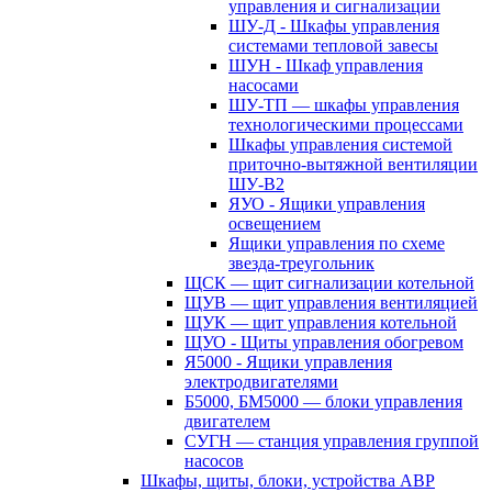
управления и сигнализации
ШУ-Д - Шкафы управления
системами тепловой завесы
ШУН - Шкаф управления
насосами
ШУ-ТП — шкафы управления
технологическими процессами
Шкафы управления системой
приточно-вытяжной вентиляции
ШУ-В2
ЯУО - Ящики управления
освещением
Ящики управления по схеме
звезда-треугольник
ЩСК — щит сигнализации котельной
ЩУВ — щит управления вентиляцией
ЩУК — щит управления котельной
ЩУО - Щиты управления обогревом
Я5000 - Ящики управления
электродвигателями
Б5000, БМ5000 — блоки управления
двигателем
СУГН — станция управления группой
насосов
Шкафы, щиты, блоки, устройства АВР