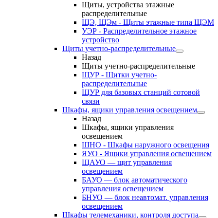
Щиты, устройства этажные
распределительные
ЩЭ, ЩЭм - Щиты этажные типа ЩЭМ
УЭР - Распределительное этажное
устройство
Щиты учетно-распределительные
Назад
Щиты учетно-распределительные
ЩУР - Щитки учетно-
распределительные
ЩУР для базовых станций сотовой
связи
Шкафы, ящики управления освещением
Назад
Шкафы, ящики управления
освещением
ШНО - Шкафы наружного освещения
ЯУО - Ящики управления освещением
ЩАУО — щит управления
освещением
БАУО — блок автоматического
управления освещением
БНУО — блок неавтомат. управления
освещением
Шкафы телемеханики, контроля доступа