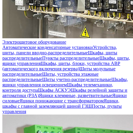
Электрощитовое оборудование
Автоматические конденсаторные установки
Устройства,
щиты, панели вводно-распределительные
Шкафы, щиты
распределительные
Пункты распределительные
Шкафы, щиты,
ящики управления
Шкафы, щиты, блоки, устройства АВР
(автоматического включения резерва)
Щиты модульные
распределительные
Щиты, устройства этажные
распределительные
Щиты учетно-распределительные
Шкафы,
ящики управления освещением
Шкафы телемеханики,
контроля доступа
Шкафы АСКУЭ
Шкафы релейной защиты и
автоматики (РЗА)
Ящики клеммные, разветвительные
Ящики
силовые
Ящики понижающие с трансформатором
Ящики,
шкафы с главной заземляющей шиной ГЗШ
Посты, пульты
управления