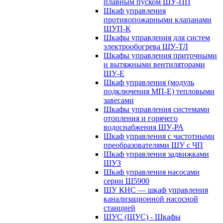
плавным пуском ШУ-ПП
Шкаф управления
противопожарными клапанами
ШУП-К
Шкафы управления для систем
электрообогрева ШУ-ТЛ
Шкафы управления приточными
и вытяжными вентиляторами
ШУ-Е
Шкаф управления (модуль
подключения МП-Е) тепловыми
завесами
Шкафы управления системами
отопления и горячего
водоснабжения ШУ-РА
Шкаф управления с частотными
преобразователями ШУ с ЧП
Шкаф управления задвижками
ШУЗ
Шкаф управления насосами
серии Ш5900
ШУ КНС — шкаф управления
канализационной насосной
станцией
ШУС (ЩУС) - Шкафы