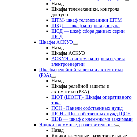
Назад
Шкафы телемеханики, контроля
доступа
ШТМ- шкаф телемеханики ШТМ
ШКД — шкаф контроля доступа
ШСД — шкаф сбора данных серии
ШСД
Шкафы АСКУЭ
Назад
Шкафы АСКУЭ
АСКУЭ - система контроля и учета
электроэнергии
Шкафы релейной защиты и автоматики
(РЗА)
Назад
Шкафы релейной защиты и
автоматики (РЗА)
ШОТ (ШОПТ)- Шкафы оперативного
тока
ПСН - Панели собственных нужд
ЩСН - Щит собственных нужд ЩСН
ШЗВ — шкаф с клеммными зажимами
Ящики клеммные, разветвительные
Назад
Ящики клеммные, разветвительные