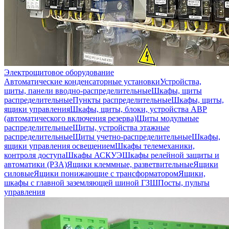
Электрощитовое оборудование
Автоматические конденсаторные установки
Устройства,
щиты, панели вводно-распределительные
Шкафы, щиты
распределительные
Пункты распределительные
Шкафы, щиты,
ящики управления
Шкафы, щиты, блоки, устройства АВР
(автоматического включения резерва)
Щиты модульные
распределительные
Щиты, устройства этажные
распределительные
Щиты учетно-распределительные
Шкафы,
ящики управления освещением
Шкафы телемеханики,
контроля доступа
Шкафы АСКУЭ
Шкафы релейной защиты и
автоматики (РЗА)
Ящики клеммные, разветвительные
Ящики
силовые
Ящики понижающие с трансформатором
Ящики,
шкафы с главной заземляющей шиной ГЗШ
Посты, пульты
управления