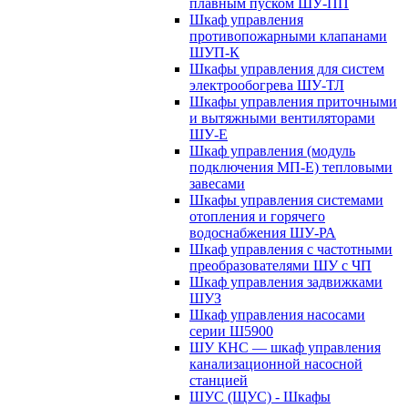
плавным пуском ШУ-ПП
Шкаф управления
противопожарными клапанами
ШУП-К
Шкафы управления для систем
электрообогрева ШУ-ТЛ
Шкафы управления приточными
и вытяжными вентиляторами
ШУ-Е
Шкаф управления (модуль
подключения МП-Е) тепловыми
завесами
Шкафы управления системами
отопления и горячего
водоснабжения ШУ-РА
Шкаф управления с частотными
преобразователями ШУ с ЧП
Шкаф управления задвижками
ШУЗ
Шкаф управления насосами
серии Ш5900
ШУ КНС — шкаф управления
канализационной насосной
станцией
ШУС (ЩУС) - Шкафы