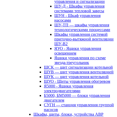
управления и сигнализации
ШУ-Д - Шкафы управления
системами тепловой завесы
ШУН - Шкаф управления
насосами
ШУ-ТП — шкафы управления
технологическими процессами
Шкафы управления системой
приточно-вытяжной вентиляции
ШУ-В2
ЯУО - Ящики управления
освещением
Ящики управления по схеме
звезда-треугольник
ЩСК — щит сигнализации котельной
ЩУВ — щит управления вентиляцией
ЩУК — щит управления котельной
ЩУО - Щиты управления обогревом
Я5000 - Ящики управления
электродвигателями
Б5000, БМ5000 — блоки управления
двигателем
СУГН — станция управления группой
насосов
Шкафы, щиты, блоки, устройства АВР