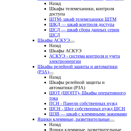
Назад
Шкафы телемеханики, контроля
доступа
ШТМ- шкаф телемеханики ШТМ
ШКД — шкаф контроля доступа
ШСД — шкаф сбора данных серии
ШСД
Шкафы АСКУЭ
Назад
Шкафы АСКУЭ
АСКУЭ - система контроля и учета
электроэнергии
Шкафы релейной защиты и автоматики
(РЗА)
Назад
Шкафы релейной защиты и
автоматики (РЗА)
ШОТ (ШОПТ)- Шкафы оперативного
тока
ПСН - Панели собственных нужд
ЩСН - Щит собственных нужд ЩСН
ШЗВ — шкаф с клеммными зажимами
Ящики клеммные, разветвительные
Назад
Ящики клеммные, разветвительные