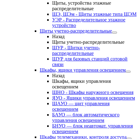
Щиты, устройства этажные
распределительные
ЩЭ, ЩЭм - Щиты этажные типа ЩЭМ
УЭР - Распределительное этажное
устройство
Щиты учетно-распределительные
Назад
Щиты учетно-распределительные
ЩУР - Щитки учетно-
распределительные
ЩУР для базовых станций сотовой
связи
Шкафы, ящики управления освещением
Назад
Шкафы, ящики управления
освещением
ШНО - Шкафы наружного освещения
ЯУО - Ящики управления освещением
ЩАУО — щит управления
освещением
БАУО — блок автоматического
управления освещением
БНУО — блок неавтомат. управления
освещением
Шкафы телемеханики, контроля доступа