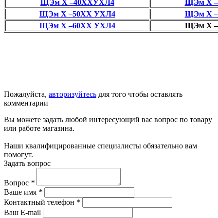
ЩЭм Х –40ХХУХЛ4
ЩЭм Х –
ЩЭм Х –50ХХ УХЛ4
ЩЭм Х –
ЩЭм Х –60ХХ УХЛ4
ЩЭм Х –
Пожалуйста,
авторизуйтесь
для того чтобы оставлять
комментарии
Вы можете задать любой интересующий вас вопрос по товару
или работе магазина.
Наши квалифицированные специалисты обязательно вам
помогут.
Задать вопрос
Вопрос
*
Ваше имя
*
Контактный телефон
*
Ваш E-mail