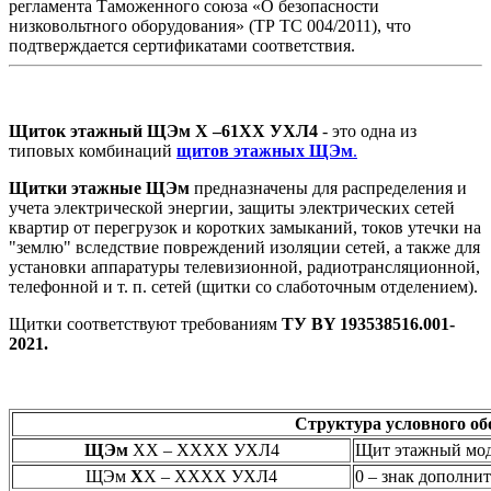
регламента Таможенного союза «О безопасности
низковольтного оборудования» (ТР ТС 004/2011), что
подтверждается сертификатами соответствия.
Щиток этажный ЩЭм Х –61ХХ УХЛ4
- это одна из
типовых комбинаций
щитов этажных ЩЭм
.
Щитки этажные ЩЭм
предназначены для распределения и
учета электрической энергии, защиты электрических сетей
квартир от перегрузок и коротких замыканий, токов утечки на
"землю" вследствие повреждений изоляции сетей, а также для
установки аппаратуры телевизионной, радиотрансляционной,
телефонной и т. п. сетей (щитки со слаботочным отделением).
Щитки соответствуют требованиям
ТУ BY 193538516.001-
2021.
Структура условного о
ЩЭм
ХХ – ХХХХ УХЛ4
Щит этажный мо
ЩЭм
Х
Х – ХХХХ УХЛ4
0 – знак дополни