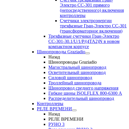
Электро CC-301 прямого
(непосредственного) включения
контроллеры
Счетчики электроэнергии
трехфазные Гран-Электро CC-301
(трансформаторное включения)
Трехфазные счетчики Гран-Электро
СС-301-30.1/U/1/P/(4TA2)N в новом
компактном корпусе
Шинопроводы Graziadio
Назад
Шинопроводы Graziadio
Магистральный шинопровод
Осветительный шинопровод
Силовой шинопровод
Троллейный шинопровода
Шинопровод среднего напряжения
Гибкие шины ISOLFLEX 800-6300 А
Распределительный шинопровод
Контроллеры
РЕЛЕ ВРЕМЕНИ
Назад
РЕЛЕ ВРЕМЕНИ
РУНО 3