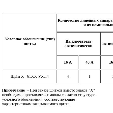
Количество линейных аппарат
и их номинальн
Условное обозначение (тип)
Выключатель
щитка
автом
автоматически
16 А
40 А
16
ЩЭм Х –61ХХ УХЛ4
4
1
Примечание
– При заказе щитков вместо знаков "Х"
необходимо проставлять символы согласно структуре
условного обозначения, соответствующие
характеристикам заказываемого щитка.