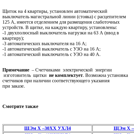
Щиток на 4 квартиры, установлен автоматический
выключатель магистральной линии (стояка) с расцепителем
125 А, имеется отделением для размещения слаботочных
устройств. В щитке, на каждую квартиру, установлены:
-1 двухполюсный выключатель нагрузки на 63 А (ввод в
квартиру);
-3 автоматических выключателя на 16 А;
-1 автоматический выключатель с УЗО на 16 А;
-1 автоматический выключатель с УЗО на 40 А.
Примечание
– Счетчиками электрической энергии
изготовитель щитки
не комплектует
. Возможна установка
счетчиков при наличии соответствующего указания
при заказе.
Смотрите также
ЩЭм Х –30ХХ УХЛ4
ЩЭм Х –