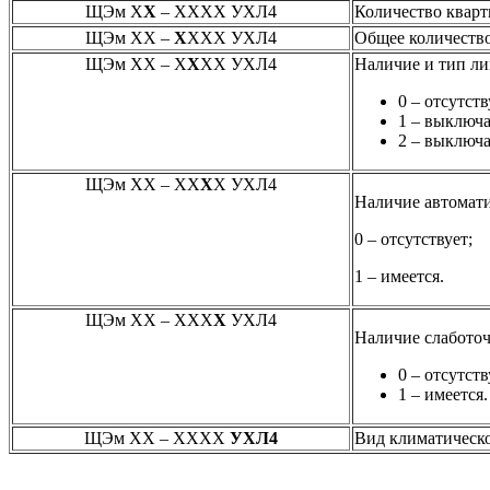
ЩЭм Х
Х
– ХХХХ УХЛ4
Количество кварти
ЩЭм ХХ –
Х
ХХХ УХЛ4
Общее количество
ЩЭм ХХ – Х
Х
ХХ УХЛ4
Наличие и тип ли
0 – отсутств
1 – выключа
2 – выключ
ЩЭм ХХ – ХХ
Х
Х УХЛ4
Наличие автомати
0 – отсутствует;
1 – имеется.
ЩЭм ХХ – ХХХ
Х
УХЛ4
Наличие слаботоч
0 – отсутств
1 – имеется.
ЩЭм ХХ – ХХХХ
УХЛ4
Вид климатическ