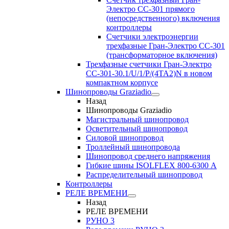
Электро CC-301 прямого
(непосредственного) включения
контроллеры
Счетчики электроэнергии
трехфазные Гран-Электро CC-301
(трансформаторное включения)
Трехфазные счетчики Гран-Электро
СС-301-30.1/U/1/P/(4TA2)N в новом
компактном корпусе
Шинопроводы Graziadio
Назад
Шинопроводы Graziadio
Магистральный шинопровод
Осветительный шинопровод
Силовой шинопровод
Троллейный шинопровода
Шинопровод среднего напряжения
Гибкие шины ISOLFLEX 800-6300 А
Распределительный шинопровод
Контроллеры
РЕЛЕ ВРЕМЕНИ
Назад
РЕЛЕ ВРЕМЕНИ
РУНО 3