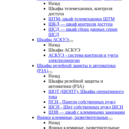
Назад
Шкафы телемеханики, контроля
доступа
ШТМ- шкаф телемеханики ШТМ
ШКД — шкаф контроля доступа
ШСД — шкаф сбора данных серии
ШСД
Шкафы АСКУЭ
Назад
Шкафы АСКУЭ
АСКУЭ - система контроля и учета
электроэнергии
Шкафы релейной защиты и автоматики
(РЗА)
Назад
Шкафы релейной защиты и
автоматики (РЗА)
ШОТ (ШОПТ)- Шкафы оперативного
тока
ПСН - Панели собственных нужд
ЩСН - Щит собственных нужд ЩСН
ШЗВ — шкаф с клеммными зажимами
Ящики клеммные, разветвительные
Назад
Ящики клеммные, разветвительные