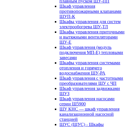
плавным пуском ШУ-ПП
Шкаф управления
противопожарными клапанами
ШУП-К
Шкафы управления для систем
электрообогрева ШУ-ТЛ
Шкафы управления приточными
и вытяжными вентиляторами
ШУ-Е
Шкаф управления (модуль
подключения МП-Е) тепловыми
завесами
Шкафы управления системами
отопления и горячего
водоснабжения ШУ-РА
Шкаф управления с частотными
преобразователями ШУ с ЧП
Шкаф управления задвижками
ШУЗ
Шкаф управления насосами
серии Ш5900
ШУ КНС — шкаф управления
канализационной насосной
станцией
ШУС (ЩУС) - Шкафы