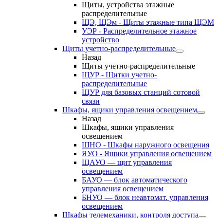
Щиты, устройства этажные
распределительные
ЩЭ, ЩЭм - Щиты этажные типа ЩЭМ
УЭР - Распределительное этажное
устройство
Щиты учетно-распределительные
Назад
Щиты учетно-распределительные
ЩУР - Щитки учетно-
распределительные
ЩУР для базовых станций сотовой
связи
Шкафы, ящики управления освещением
Назад
Шкафы, ящики управления
освещением
ШНО - Шкафы наружного освещения
ЯУО - Ящики управления освещением
ЩАУО — щит управления
освещением
БАУО — блок автоматического
управления освещением
БНУО — блок неавтомат. управления
освещением
Шкафы телемеханики, контроля доступа