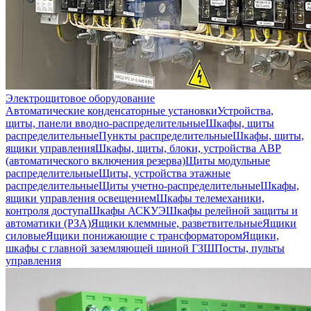
Электрощитовое оборудование
Автоматические конденсаторные установки
Устройства,
щиты, панели вводно-распределительные
Шкафы, щиты
распределительные
Пункты распределительные
Шкафы, щиты,
ящики управления
Шкафы, щиты, блоки, устройства АВР
(автоматического включения резерва)
Щиты модульные
распределительные
Щиты, устройства этажные
распределительные
Щиты учетно-распределительные
Шкафы,
ящики управления освещением
Шкафы телемеханики,
контроля доступа
Шкафы АСКУЭ
Шкафы релейной защиты и
автоматики (РЗА)
Ящики клеммные, разветвительные
Ящики
силовые
Ящики понижающие с трансформатором
Ящики,
шкафы с главной заземляющей шиной ГЗШ
Посты, пульты
управления