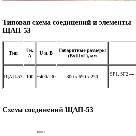
Типовая схема соединений и элементы
ЩАП-53
I н,
Габаритные размеры
Тип
U н, В
А
(ВxШxГ), мм
SF1, SF2 —
ЩАП-53
100
~400/230
800 x 650 x 250
Схема соединений ЩАП-53