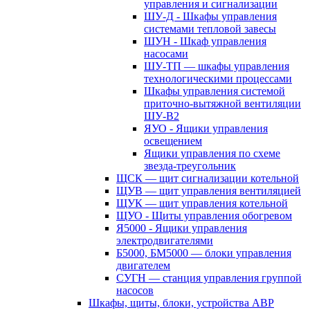
управления и сигнализации
ШУ-Д - Шкафы управления
системами тепловой завесы
ШУН - Шкаф управления
насосами
ШУ-ТП — шкафы управления
технологическими процессами
Шкафы управления системой
приточно-вытяжной вентиляции
ШУ-В2
ЯУО - Ящики управления
освещением
Ящики управления по схеме
звезда-треугольник
ЩСК — щит сигнализации котельной
ЩУВ — щит управления вентиляцией
ЩУК — щит управления котельной
ЩУО - Щиты управления обогревом
Я5000 - Ящики управления
электродвигателями
Б5000, БМ5000 — блоки управления
двигателем
СУГН — станция управления группой
насосов
Шкафы, щиты, блоки, устройства АВР