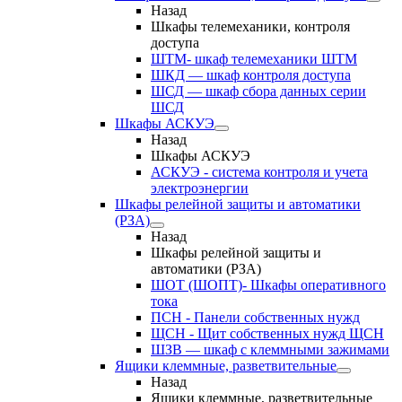
Назад
Шкафы телемеханики, контроля
доступа
ШТМ- шкаф телемеханики ШТМ
ШКД — шкаф контроля доступа
ШСД — шкаф сбора данных серии
ШСД
Шкафы АСКУЭ
Назад
Шкафы АСКУЭ
АСКУЭ - система контроля и учета
электроэнергии
Шкафы релейной защиты и автоматики
(РЗА)
Назад
Шкафы релейной защиты и
автоматики (РЗА)
ШОТ (ШОПТ)- Шкафы оперативного
тока
ПСН - Панели собственных нужд
ЩСН - Щит собственных нужд ЩСН
ШЗВ — шкаф с клеммными зажимами
Ящики клеммные, разветвительные
Назад
Ящики клеммные, разветвительные