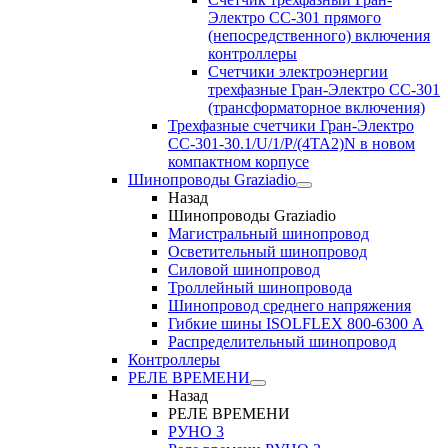
Электро CC-301 прямого
(непосредственного) включения
контроллеры
Счетчики электроэнергии
трехфазные Гран-Электро CC-301
(трансформаторное включения)
Трехфазные счетчики Гран-Электро
СС-301-30.1/U/1/P/(4TA2)N в новом
компактном корпусе
Шинопроводы Graziadio
Назад
Шинопроводы Graziadio
Магистральный шинопровод
Осветительный шинопровод
Силовой шинопровод
Троллейный шинопровода
Шинопровод среднего напряжения
Гибкие шины ISOLFLEX 800-6300 А
Распределительный шинопровод
Контроллеры
РЕЛЕ ВРЕМЕНИ
Назад
РЕЛЕ ВРЕМЕНИ
РУНО 3