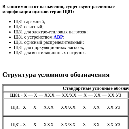
В зависимости от назначения, существуют различные
модификации щитков серии Щ81:
Щ81 гаражный;
Щ81 офисный;
Щ81 для электро-тепловых нагрузок;
Щ81 с устройством
АВР
;
Щ81 офисный распределительный;
Щ81 для циркуляционных насосов;
Щ81 для вентиляционных нагрузок.
Структура условного обозначения
Стандартные условные обознач
Щ81 -
Х — Х — ХХХ — ХХ/ХХ — Х — ХХ — ХХ УЗ
Щ81-
Х
— Х — ХХХ — ХХ/ХХ — Х — ХХ — ХХ УЗ
Щ81- Х —
Х
— ХХХ — ХХ/ХХ — Х — ХХ — ХХ УЗ