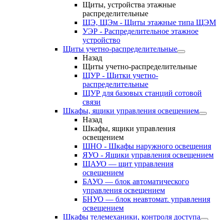
Щиты, устройства этажные
распределительные
ЩЭ, ЩЭм - Щиты этажные типа ЩЭМ
УЭР - Распределительное этажное
устройство
Щиты учетно-распределительные
Назад
Щиты учетно-распределительные
ЩУР - Щитки учетно-
распределительные
ЩУР для базовых станций сотовой
связи
Шкафы, ящики управления освещением
Назад
Шкафы, ящики управления
освещением
ШНО - Шкафы наружного освещения
ЯУО - Ящики управления освещением
ЩАУО — щит управления
освещением
БАУО — блок автоматического
управления освещением
БНУО — блок неавтомат. управления
освещением
Шкафы телемеханики, контроля доступа