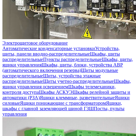
Электрощитовое оборудование
Автоматические конденсаторные установки
Устройства,
щиты, панели вводно-распределительные
Шкафы, щиты
распределительные
Пункты распределительные
Шкафы, щиты,
ящики управления
Шкафы, щиты, блоки, устройства АВР
(автоматического включения резерва)
Щиты модульные
распределительные
Щиты, устройства этажные
распределительные
Щиты учетно-распределительные
Шкафы,
ящики управления освещением
Шкафы телемеханики,
контроля доступа
Шкафы АСКУЭ
Шкафы релейной защиты и
автоматики (РЗА)
Ящики клеммные, разветвительные
Ящики
силовые
Ящики понижающие с трансформатором
Ящики,
шкафы с главной заземляющей шиной ГЗШ
Посты, пульты
управления