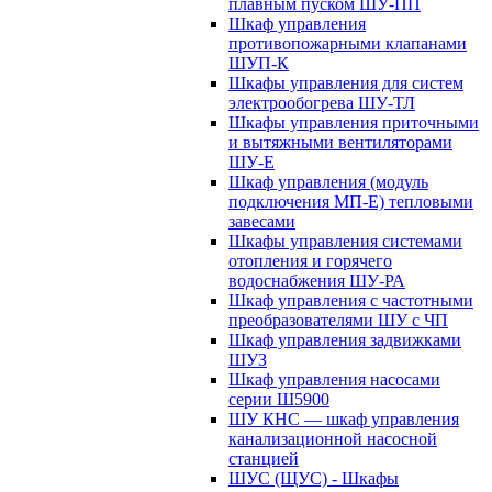
плавным пуском ШУ-ПП
Шкаф управления
противопожарными клапанами
ШУП-К
Шкафы управления для систем
электрообогрева ШУ-ТЛ
Шкафы управления приточными
и вытяжными вентиляторами
ШУ-Е
Шкаф управления (модуль
подключения МП-Е) тепловыми
завесами
Шкафы управления системами
отопления и горячего
водоснабжения ШУ-РА
Шкаф управления с частотными
преобразователями ШУ с ЧП
Шкаф управления задвижками
ШУЗ
Шкаф управления насосами
серии Ш5900
ШУ КНС — шкаф управления
канализационной насосной
станцией
ШУС (ЩУС) - Шкафы