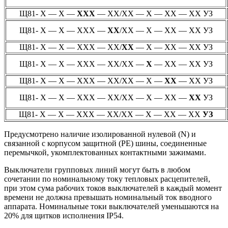
Щ81- Х — Х —
ХХХ
— ХХ/ХХ — Х — ХХ — ХХ УЗ
Щ81- Х — Х — ХХХ —
ХХ
/ХХ — Х — ХХ — ХХ УЗ
Щ81- Х — Х — ХХХ — ХХ/
ХХ
— Х — ХХ — ХХ УЗ
Щ81- Х — Х — ХХХ — ХХ/ХХ —
Х
— ХХ — ХХ УЗ
Щ81- Х — Х — ХХХ — ХХ/ХХ — Х —
ХХ
— ХХ УЗ
Щ81- Х — Х — ХХХ — ХХ/ХХ — Х — ХХ —
ХХ
УЗ
Щ81- Х — Х — ХХХ — ХХ/ХХ — Х — ХХ — ХХ
УЗ
Предусмотрено наличие изолированной нулевой (N) и
связанной с корпусом защитной (PE) шины, соединенные
перемычкой, укомплектованных контактными зажимами.
Выключатели групповых линий могут быть в любом
сочетании по номинальному току тепловых расцепителей,
при этом сума рабочих токов выключателей в каждый момент
времени не должна превышать номинальный ток вводного
аппарата. Номинальные токи выключателей уменьшаются на
20% для щитков исполнения IP54.