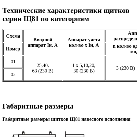
Технические характеристики щитков
серии Щ81 по категориям
Апп
Схема
распределе
Вводной
Аппарат учета
аппарат Iн, А
кол-во х Iн, А
n кол-во 
Номер
мо
01
25,40,
1 х 5,10,20,
3 (230 В) 
63 (230 В)
30 (230 В)
02
Габаритные размеры
Габаритные размеры щитков Щ81 навесного исполнения