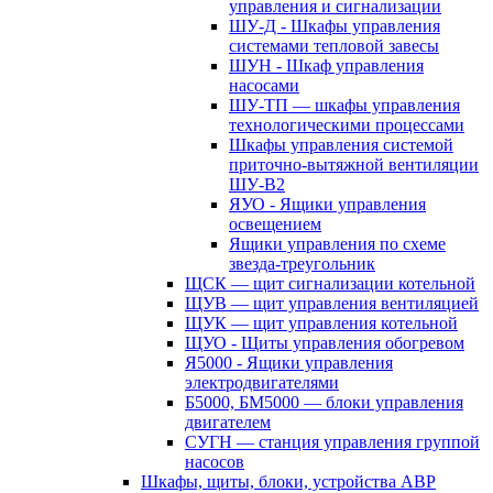
управления и сигнализации
ШУ-Д - Шкафы управления
системами тепловой завесы
ШУН - Шкаф управления
насосами
ШУ-ТП — шкафы управления
технологическими процессами
Шкафы управления системой
приточно-вытяжной вентиляции
ШУ-В2
ЯУО - Ящики управления
освещением
Ящики управления по схеме
звезда-треугольник
ЩСК — щит сигнализации котельной
ЩУВ — щит управления вентиляцией
ЩУК — щит управления котельной
ЩУО - Щиты управления обогревом
Я5000 - Ящики управления
электродвигателями
Б5000, БМ5000 — блоки управления
двигателем
СУГН — станция управления группой
насосов
Шкафы, щиты, блоки, устройства АВР