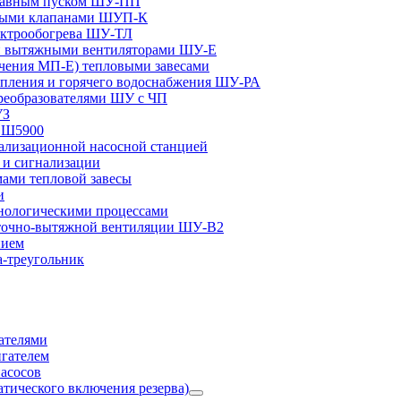
плавным пуском ШУ-ПП
ными клапанами ШУП-К
ектрообогрева ШУ-ТЛ
и вытяжными вентиляторами ШУ-Е
чения МП-Е) тепловыми завесами
пления и горячего водоснабжения ШУ-РА
реобразователями ШУ с ЧП
УЗ
и Ш5900
лизационной насосной станцией
и сигнализации
ами тепловой завесы
и
ологическими процессами
точно-вытяжной вентиляции ШУ-В2
нием
а-треугольник
ателями
игателем
асосов
тического включения резерва)