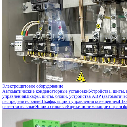
Электрощитовое оборудование
Автоматические конденсаторные установки
Устройства, щиты,
управления
Шкафы, щиты, блоки, устройства АВР (автоматичес
распределительные
Шкафы, ящики управления освещением
Шка
разветвительные
Ящики силовые
Ящики понижающие с трансф