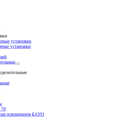
овки
рные установки
рные установки
щий
тельные
ределительные
льные
о
ы
 70
ения освещением БАУО