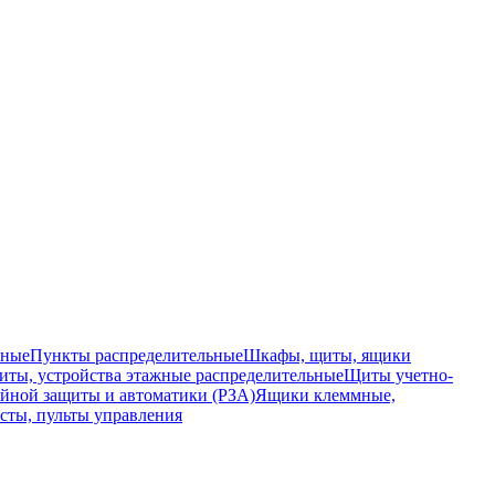
ьные
Пункты распределительные
Шкафы, щиты, ящики
ты, устройства этажные распределительные
Щиты учетно-
йной защиты и автоматики (РЗА)
Ящики клеммные,
сты, пульты управления