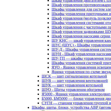
Шкаф управления двигателем с 
Шкаф управления противопожар
Шкафы управления для систем эл
Шкафы управления приточными 
Шкаф управления (модуль подклю
Шкафы управления системами ото
Шкаф управления с частотными п
Шкаф управления задвижками Ш
Шкаф управления насосами сери
ШУ КНС — шкаф управления кана
ШУС (ЩУС) - Шкафы управления 
ШУ-Д - Шкафы управления систем
ШУН - Шкаф управления насосам
ШУ-ТП — шкафы управления техн
Шкафы управления системой при
ЯУО - Ящики управления освеще
Ящики управления по схеме звезд
ЩСК — щит сигнализации котельной
ЩУВ — щит управления вентиляцией
ЩУК — щит управления котельной
ЩУО - Щиты управления обогревом
Я5000 - Ящики управления электродвиг
Б5000, БМ5000 — блоки управления дв
СУГН — станция управления группой н
Шкафы, щиты, блоки, устройства АВР (автома