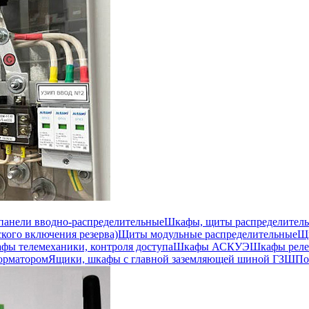
 панели вводно-распределительные
Шкафы, щиты распределител
кого включения резерва)
Щиты модульные распределительные
Щи
фы телемеханики, контроля доступа
Шкафы АСКУЭ
Шкафы реле
орматором
Ящики, шкафы с главной заземляющей шиной ГЗШ
По