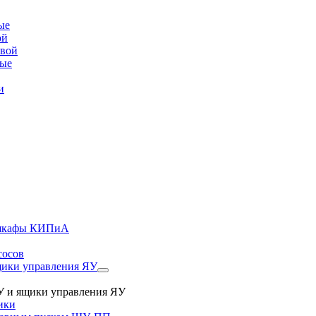
ые
ой
овой
вые
и
, шкафы КИПиА
сосов
ики управления ЯУ
 и ящики управления ЯУ
ики