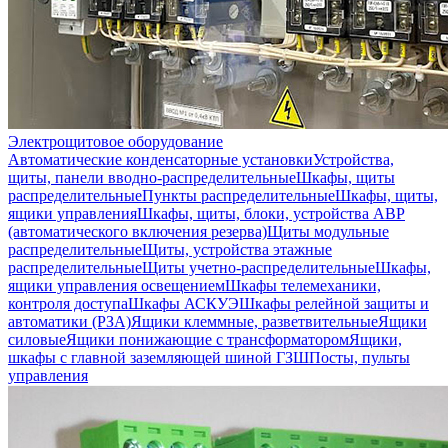
Электрощитовое оборудование
Автоматические конденсаторные установки
Устройства,
щиты, панели вводно-распределительные
Шкафы, щиты
распределительные
Пункты распределительные
Шкафы, щиты,
ящики управления
Шкафы, щиты, блоки, устройства АВР
(автоматического включения резерва)
Щиты модульные
распределительные
Щиты, устройства этажные
распределительные
Щиты учетно-распределительные
Шкафы,
ящики управления освещением
Шкафы телемеханики,
контроля доступа
Шкафы АСКУЭ
Шкафы релейной защиты и
автоматики (РЗА)
Ящики клеммные, разветвительные
Ящики
силовые
Ящики понижающие с трансформатором
Ящики,
шкафы с главной заземляющей шиной ГЗШ
Посты, пульты
управления