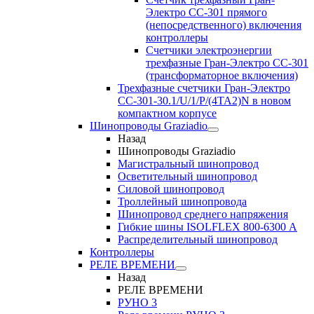
Электро CC-301 прямого
(непосредственного) включения
контроллеры
Счетчики электроэнергии
трехфазные Гран-Электро CC-301
(трансформаторное включения)
Трехфазные счетчики Гран-Электро
СС-301-30.1/U/1/P/(4TA2)N в новом
компактном корпусе
Шинопроводы Graziadio
Назад
Шинопроводы Graziadio
Магистральный шинопровод
Осветительный шинопровод
Силовой шинопровод
Троллейный шинопровода
Шинопровод среднего напряжения
Гибкие шины ISOLFLEX 800-6300 А
Распределительный шинопровод
Контроллеры
РЕЛЕ ВРЕМЕНИ
Назад
РЕЛЕ ВРЕМЕНИ
РУНО 3