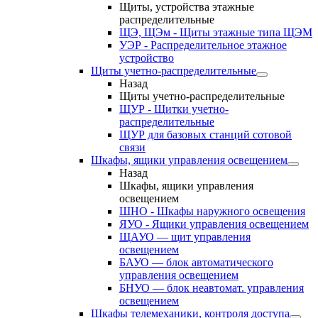
Щиты, устройства этажные
распределительные
ЩЭ, ЩЭм - Щиты этажные типа ЩЭМ
УЭР - Распределительное этажное
устройство
Щиты учетно-распределительные
Назад
Щиты учетно-распределительные
ЩУР - Щитки учетно-
распределительные
ЩУР для базовых станций сотовой
связи
Шкафы, ящики управления освещением
Назад
Шкафы, ящики управления
освещением
ШНО - Шкафы наружного освещения
ЯУО - Ящики управления освещением
ЩАУО — щит управления
освещением
БАУО — блок автоматического
управления освещением
БНУО — блок неавтомат. управления
освещением
Шкафы телемеханики, контроля доступа