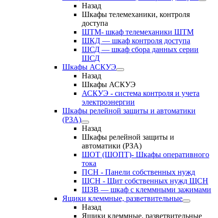
Назад
Шкафы телемеханики, контроля
доступа
ШТМ- шкаф телемеханики ШТМ
ШКД — шкаф контроля доступа
ШСД — шкаф сбора данных серии
ШСД
Шкафы АСКУЭ
Назад
Шкафы АСКУЭ
АСКУЭ - система контроля и учета
электроэнергии
Шкафы релейной защиты и автоматики
(РЗА)
Назад
Шкафы релейной защиты и
автоматики (РЗА)
ШОТ (ШОПТ)- Шкафы оперативного
тока
ПСН - Панели собственных нужд
ЩСН - Щит собственных нужд ЩСН
ШЗВ — шкаф с клеммными зажимами
Ящики клеммные, разветвительные
Назад
Ящики клеммные, разветвительные