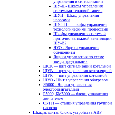
управления и сигнализации
ШУ-Д - Шкафы управления
системами тепловой завесы
ШУН - Шкаф управления
насосами
ШУ-ТП — шкафы управления
технологическими процессами
Шкафы управления системой
приточно-вытяжной вентиляции
ШУ-В2
ЯУО - Ящики управления
освещением
Ящики управления по схеме
звезда-треугольник
ЩСК — щит сигнализации котельной
ЩУВ — щит управления вентиляцией
ЩУК — щит управления котельной
ЩУО - Щиты управления обогревом
Я5000 - Ящики управления
электродвигателями
Б5000, БМ5000 — блоки управления
двигателем
СУГН — станция управления группой
насосов
Шкафы, щиты, блоки, устройства АВР