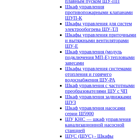
плавным пуском ШУ-ПП
Шкаф управления
противопожарными клапанами
ШУП-К
Шкафы управления для систем
электрообогрева ШУ-ТЛ
Шкафы управления приточными
и вытяжными вентиляторами
ШУ-Е
Шкаф управления (модуль
подключения МП-Е) тепловыми
завесами
Шкафы управления системами
отопления и горячего
водоснабжения ШУ-РА
Шкаф управления с частотными
преобразователями ШУ с ЧП
Шкаф управления задвижками
ШУЗ
Шкаф управления насосами
серии Ш5900
ШУ КНС — шкаф управления
канализационной насосной
станцией
ШУС (ЩУС) - Шкафы