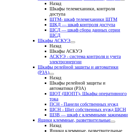
Назад
Шкафы телемеханики, контроля
доступа
ШТМ- шкаф телемеханики ШТМ
ШКД — шкаф контроля доступа
ШСД — шкаф сбора данных серии
ШСД
Шкафы АСКУЭ
Назад
Шкафы АСКУЭ
АСКУЭ - система контроля и учета
электроэнергии
Шкафы релейной защиты и автоматики
(РЗА)
Назад
Шкафы релейной защиты и
автоматики (РЗА)
ШОТ (ШОПТ)- Шкафы оперативного
тока
ПСН - Панели собственных нужд
ЩСН - Щит собственных нужд ЩСН
ШЗВ — шкаф с клеммными зажимами
Ящики клеммные, разветвительные
Назад
Ящики клеммные, разветвительные