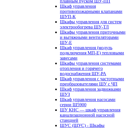
плавным пуском ШУ-ПП
Шкаф управления
противопожарными клапанами
ШУП-К
Шкафы управления для систем
электрообогрева ШУ-ТЛ
Шкафы управления приточными
и вытяжными вентиляторами
ШУ-Е
Шкаф управления (модуль
подключения МП-Е) тепловыми
завесами
Шкафы управления системами
отопления и горячего
водоснабжения ШУ-РА
Шкаф управления с частотными
преобразователями ШУ с ЧП
Шкаф управления задвижками
ШУЗ
Шкаф управления насосами
серии Ш5900
ШУ КНС — шкаф управления
канализационной насосной
станцией
ШУС (ЩУС) - Шкафы