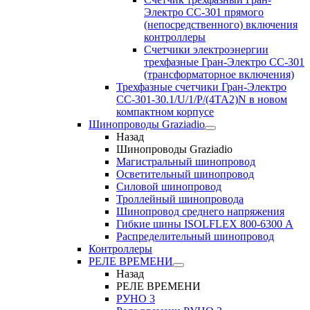
Электро CC-301 прямого
(непосредственного) включения
контроллеры
Счетчики электроэнергии
трехфазные Гран-Электро CC-301
(трансформаторное включения)
Трехфазные счетчики Гран-Электро
СС-301-30.1/U/1/P/(4TA2)N в новом
компактном корпусе
Шинопроводы Graziadio
Назад
Шинопроводы Graziadio
Магистральный шинопровод
Осветительный шинопровод
Силовой шинопровод
Троллейный шинопровода
Шинопровод среднего напряжения
Гибкие шины ISOLFLEX 800-6300 А
Распределительный шинопровод
Контроллеры
РЕЛЕ ВРЕМЕНИ
Назад
РЕЛЕ ВРЕМЕНИ
РУНО 3