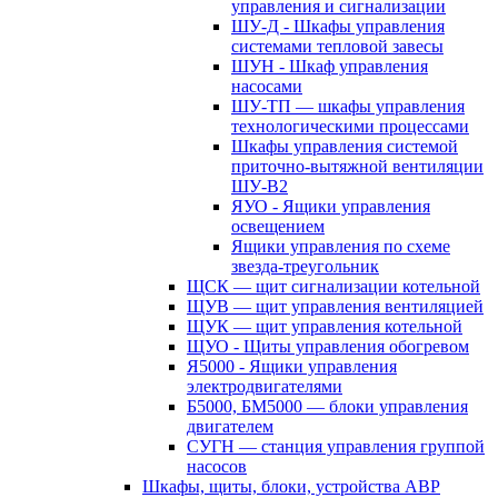
управления и сигнализации
ШУ-Д - Шкафы управления
системами тепловой завесы
ШУН - Шкаф управления
насосами
ШУ-ТП — шкафы управления
технологическими процессами
Шкафы управления системой
приточно-вытяжной вентиляции
ШУ-В2
ЯУО - Ящики управления
освещением
Ящики управления по схеме
звезда-треугольник
ЩСК — щит сигнализации котельной
ЩУВ — щит управления вентиляцией
ЩУК — щит управления котельной
ЩУО - Щиты управления обогревом
Я5000 - Ящики управления
электродвигателями
Б5000, БМ5000 — блоки управления
двигателем
СУГН — станция управления группой
насосов
Шкафы, щиты, блоки, устройства АВР