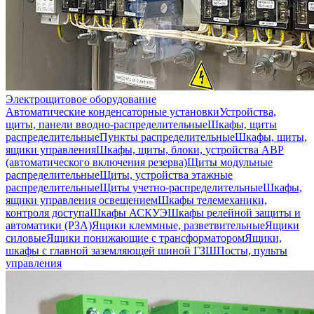
Электрощитовое оборудование
Автоматические конденсаторные установки
Устройства,
щиты, панели вводно-распределительные
Шкафы, щиты
распределительные
Пункты распределительные
Шкафы, щиты,
ящики управления
Шкафы, щиты, блоки, устройства АВР
(автоматического включения резерва)
Щиты модульные
распределительные
Щиты, устройства этажные
распределительные
Щиты учетно-распределительные
Шкафы,
ящики управления освещением
Шкафы телемеханики,
контроля доступа
Шкафы АСКУЭ
Шкафы релейной защиты и
автоматики (РЗА)
Ящики клеммные, разветвительные
Ящики
силовые
Ящики понижающие с трансформатором
Ящики,
шкафы с главной заземляющей шиной ГЗШ
Посты, пульты
управления