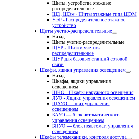
Щиты, устройства этажные
распределительные
ЩЭ, ЩЭм - Щиты этажные типа ЩЭМ
УЭР - Распределительное этажное
устройство
Щиты учетно-распределительные
Назад
Щиты учетно-распределительные
ЩУР - Щитки учетно-
распределительные
ЩУР для базовых станций сотовой
связи
Шкафы, ящики управления освещением
Назад
Шкафы, ящики управления
освещением
ШНО - Шкафы наружного освещения
ЯУО - Ящики управления освещением
ЩАУО — щит управления
освещением
БАУО — блок автоматического
управления освещением
БНУО — блок неавтомат. управления
освещением
Шкафы телемеханики, контроля доступа