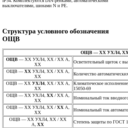
IP54. Комплектуются DIN-рейками, автоматическими
выключателями, шинами N и PE.
Структура условного обозначения
ОЩВ
ОЩВ — ХХ УХЛ4, ХХ 
ОЩВ
— ХХ УХЛ4, ХХ / ХХ А,
Осветительный щиток с в
ХХ
ОЩВ —
ХХ
УХЛ4, ХХ / ХХ А,
Количество автоматически
ХХ
ОЩВ — ХХ
УХЛ4
, ХХ / ХХ А,
Климатическое исполнение
ХХ
15050-69
ОЩВ — ХХ УХЛ4,
ХХ
/ ХХ А,
Номинальный ток вводного
ХХ
ОЩВ — ХХ УХЛ4, ХХ /
ХХ
А,
Номинальный ток автомато
ХХ
ОЩВ — ХХ УХЛ4, ХХ / ХХ
Степень защиты по ГОСТ 15
А,
ХХ