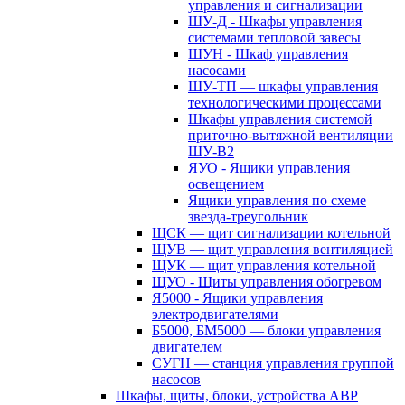
управления и сигнализации
ШУ-Д - Шкафы управления
системами тепловой завесы
ШУН - Шкаф управления
насосами
ШУ-ТП — шкафы управления
технологическими процессами
Шкафы управления системой
приточно-вытяжной вентиляции
ШУ-В2
ЯУО - Ящики управления
освещением
Ящики управления по схеме
звезда-треугольник
ЩСК — щит сигнализации котельной
ЩУВ — щит управления вентиляцией
ЩУК — щит управления котельной
ЩУО - Щиты управления обогревом
Я5000 - Ящики управления
электродвигателями
Б5000, БМ5000 — блоки управления
двигателем
СУГН — станция управления группой
насосов
Шкафы, щиты, блоки, устройства АВР