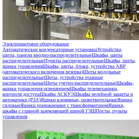
Электрощитовое оборудование
Автоматические конденсаторные установки
Устройства,
щиты, панели вводно-распределительные
Шкафы, щиты
распределительные
Пункты распределительные
Шкафы, щиты,
ящики управления
Шкафы, щиты, блоки, устройства АВР
(автоматического включения резерва)
Щиты модульные
распределительные
Щиты, устройства этажные
распределительные
Щиты учетно-распределительные
Шкафы,
ящики управления освещением
Шкафы телемеханики,
контроля доступа
Шкафы АСКУЭ
Шкафы релейной защиты и
автоматики (РЗА)
Ящики клеммные, разветвительные
Ящики
силовые
Ящики понижающие с трансформатором
Ящики,
шкафы с главной заземляющей шиной ГЗШ
Посты, пульты
управления