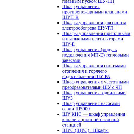
плавным пуском ШУ-ПП
Шкаф управления
противопожарными клапанами
ШУП-К
Шкафы управления для систем
электрообогрева ШУ-ТЛ
Шкафы управления приточными
и вытяжными вентиляторами
ШУ-Е
Шкаф управления (модуль
подключения МП-Е) тепловыми
завесами
Шкафы управления системами
отопления и горячего
водоснабжения ШУ-РА
Шкаф управления с частотными
преобразователями ШУ с ЧП
Шкаф управления задвижками
ШУЗ
Шкаф управления насосами
серии Ш5900
ШУ КНС — шкаф управления
канализационной насосной
станцией
ШУС (ЩУС) - Шкафы