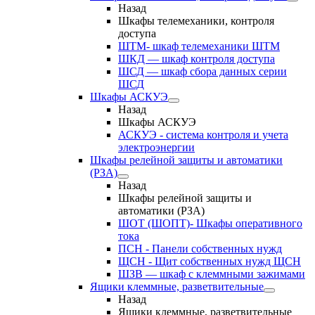
Назад
Шкафы телемеханики, контроля
доступа
ШТМ- шкаф телемеханики ШТМ
ШКД — шкаф контроля доступа
ШСД — шкаф сбора данных серии
ШСД
Шкафы АСКУЭ
Назад
Шкафы АСКУЭ
АСКУЭ - система контроля и учета
электроэнергии
Шкафы релейной защиты и автоматики
(РЗА)
Назад
Шкафы релейной защиты и
автоматики (РЗА)
ШОТ (ШОПТ)- Шкафы оперативного
тока
ПСН - Панели собственных нужд
ЩСН - Щит собственных нужд ЩСН
ШЗВ — шкаф с клеммными зажимами
Ящики клеммные, разветвительные
Назад
Ящики клеммные, разветвительные