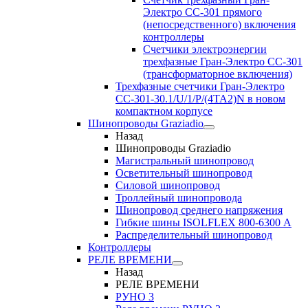
Электро CC-301 прямого
(непосредственного) включения
контроллеры
Счетчики электроэнергии
трехфазные Гран-Электро CC-301
(трансформаторное включения)
Трехфазные счетчики Гран-Электро
СС-301-30.1/U/1/P/(4TA2)N в новом
компактном корпусе
Шинопроводы Graziadio
Назад
Шинопроводы Graziadio
Магистральный шинопровод
Осветительный шинопровод
Силовой шинопровод
Троллейный шинопровода
Шинопровод среднего напряжения
Гибкие шины ISOLFLEX 800-6300 А
Распределительный шинопровод
Контроллеры
РЕЛЕ ВРЕМЕНИ
Назад
РЕЛЕ ВРЕМЕНИ
РУНО 3