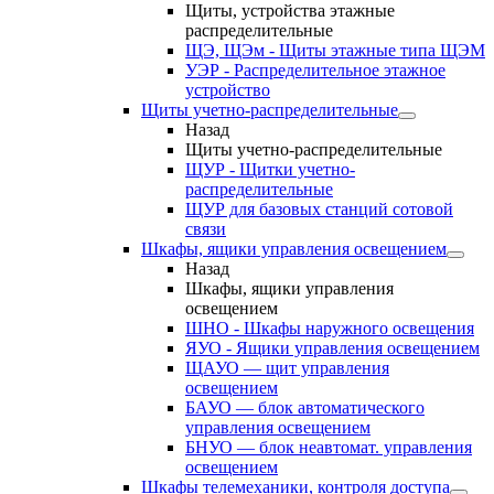
Щиты, устройства этажные
распределительные
ЩЭ, ЩЭм - Щиты этажные типа ЩЭМ
УЭР - Распределительное этажное
устройство
Щиты учетно-распределительные
Назад
Щиты учетно-распределительные
ЩУР - Щитки учетно-
распределительные
ЩУР для базовых станций сотовой
связи
Шкафы, ящики управления освещением
Назад
Шкафы, ящики управления
освещением
ШНО - Шкафы наружного освещения
ЯУО - Ящики управления освещением
ЩАУО — щит управления
освещением
БАУО — блок автоматического
управления освещением
БНУО — блок неавтомат. управления
освещением
Шкафы телемеханики, контроля доступа