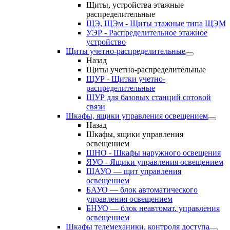
Щиты, устройства этажные
распределительные
ЩЭ, ЩЭм - Щиты этажные типа ЩЭМ
УЭР - Распределительное этажное
устройство
Щиты учетно-распределительные
Назад
Щиты учетно-распределительные
ЩУР - Щитки учетно-
распределительные
ЩУР для базовых станций сотовой
связи
Шкафы, ящики управления освещением
Назад
Шкафы, ящики управления
освещением
ШНО - Шкафы наружного освещения
ЯУО - Ящики управления освещением
ЩАУО — щит управления
освещением
БАУО — блок автоматического
управления освещением
БНУО — блок неавтомат. управления
освещением
Шкафы телемеханики, контроля доступа