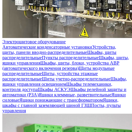
Электрощитовое оборудование
Автоматические конденсаторные установки
Устройства,
щиты, панели вводно-распределительные
Шкафы, щиты
распределительные
Пункты распределительные
Шкафы, щиты,
ящики управления
Шкафы, щиты, блоки, устройства АВР
(автоматического включения резерва)
Щиты модульные
распределительные
Щиты, устройства этажные
распределительные
Щиты учетно-распределительные
Шкафы,
ящики управления освещением
Шкафы телемеханики,
контроля доступа
Шкафы АСКУЭ
Шкафы релейной защиты и
автоматики (РЗА)
Ящики клеммные, разветвительные
Ящики
силовые
Ящики понижающие с трансформатором
Ящики,
шкафы с главной заземляющей шиной ГЗШ
Посты, пульты
управления