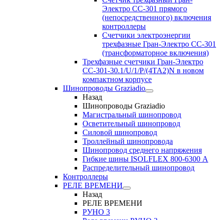
Электро CC-301 прямого
(непосредственного) включения
контроллеры
Счетчики электроэнергии
трехфазные Гран-Электро CC-301
(трансформаторное включения)
Трехфазные счетчики Гран-Электро
СС-301-30.1/U/1/P/(4TA2)N в новом
компактном корпусе
Шинопроводы Graziadio
Назад
Шинопроводы Graziadio
Магистральный шинопровод
Осветительный шинопровод
Силовой шинопровод
Троллейный шинопровода
Шинопровод среднего напряжения
Гибкие шины ISOLFLEX 800-6300 А
Распределительный шинопровод
Контроллеры
РЕЛЕ ВРЕМЕНИ
Назад
РЕЛЕ ВРЕМЕНИ
РУНО 3