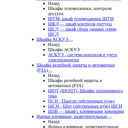
Назад
Шкафы телемеханики, контроля
доступа
ШТМ- шкаф телемеханики ШТМ
ШКД — шкаф контроля доступа
ШСД — шкаф сбора данных серии
ШСД
Шкафы АСКУЭ
Назад
Шкафы АСКУЭ
АСКУЭ - система контроля и учета
электроэнергии
Шкафы релейной защиты и автоматики
(РЗА)
Назад
Шкафы релейной защиты и
автоматики (РЗА)
ШОТ (ШОПТ)- Шкафы оперативного
тока
ПСН - Панели собственных нужд
ЩСН - Щит собственных нужд ЩСН
ШЗВ — шкаф с клеммными зажимами
Ящики клеммные, разветвительные
Назад
Ящики клеммные, разветвительные