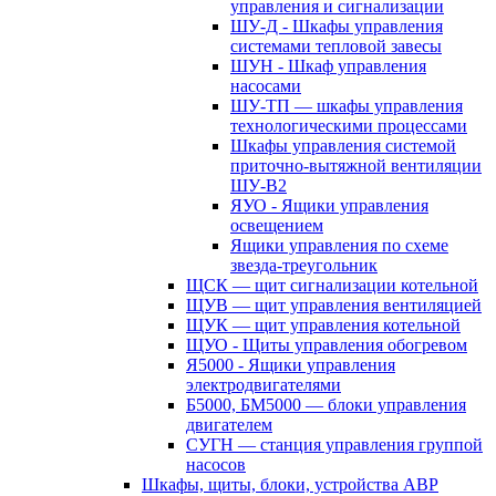
управления и сигнализации
ШУ-Д - Шкафы управления
системами тепловой завесы
ШУН - Шкаф управления
насосами
ШУ-ТП — шкафы управления
технологическими процессами
Шкафы управления системой
приточно-вытяжной вентиляции
ШУ-В2
ЯУО - Ящики управления
освещением
Ящики управления по схеме
звезда-треугольник
ЩСК — щит сигнализации котельной
ЩУВ — щит управления вентиляцией
ЩУК — щит управления котельной
ЩУО - Щиты управления обогревом
Я5000 - Ящики управления
электродвигателями
Б5000, БМ5000 — блоки управления
двигателем
СУГН — станция управления группой
насосов
Шкафы, щиты, блоки, устройства АВР