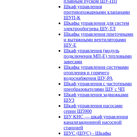
плавным пуском ШУ-ПП
Шкаф управления
противопожарными клапанами
ШУП-К
Шкафы управления для систем
электрообогрева ШУ-ТЛ
Шкафы управления приточными
и вытяжными вентиляторами
ШУ-Е
Шкаф управления (модуль
подключения МП-Е) тепловыми
завесами
Шкафы управления системами
отопления и горячего
водоснабжения ШУ-РА
Шкаф управления с частотными
преобразователями ШУ с ЧП
Шкаф управления задвижками
ШУЗ
Шкаф управления насосами
серии Ш5900
ШУ КНС — шкаф управления
канализационной насосной
станцией
ШУС (ЩУС) - Шкафы