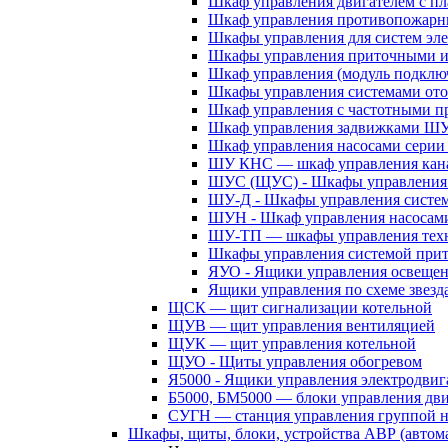
Шкаф управления двигателем с 
Шкаф управления противопожар
Шкафы управления для систем эл
Шкафы управления приточными 
Шкаф управления (модуль подклю
Шкафы управления системами ото
Шкаф управления с частотными п
Шкаф управления задвижками Ш
Шкаф управления насосами сери
ШУ КНС — шкаф управления кана
ШУС (ЩУС) - Шкафы управления 
ШУ-Д - Шкафы управления систем
ШУН - Шкаф управления насосам
ШУ-ТП — шкафы управления техн
Шкафы управления системой при
ЯУО - Ящики управления освеще
Ящики управления по схеме звезд
ЩСК — щит сигнализации котельной
ЩУВ — щит управления вентиляцией
ЩУК — щит управления котельной
ЩУО - Щиты управления обогревом
Я5000 - Ящики управления электродвиг
Б5000, БМ5000 — блоки управления дв
СУГН — станция управления группой н
Шкафы, щиты, блоки, устройства АВР (автома