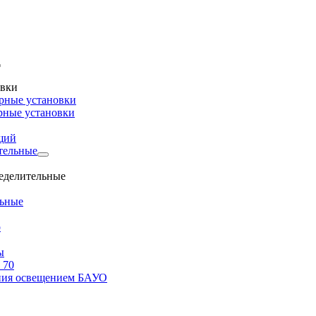
овки
рные установки
рные установки
щий
тельные
ределительные
льные
о
ы
 70
ения освещением БАУО