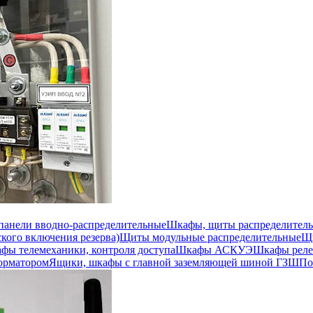
 панели вводно-распределительные
Шкафы, щиты распределител
кого включения резерва)
Щиты модульные распределительные
Щи
фы телемеханики, контроля доступа
Шкафы АСКУЭ
Шкафы реле
орматором
Ящики, шкафы с главной заземляющей шиной ГЗШ
По