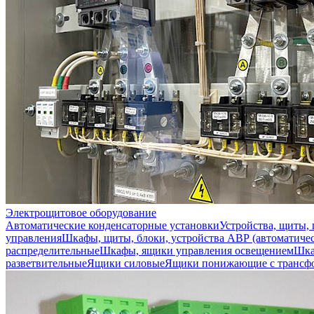
Электрощитовое оборудование
Автоматические конденсаторные установки
Устройства, щиты,
управления
Шкафы, щиты, блоки, устройства АВР (автоматичес
распределительные
Шкафы, ящики управления освещением
Шка
разветвительные
Ящики силовые
Ящики понижающие с трансф