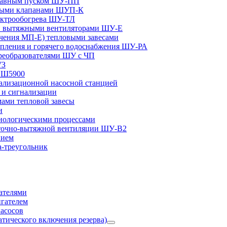
плавным пуском ШУ-ПП
ными клапанами ШУП-К
ектрообогрева ШУ-ТЛ
и вытяжными вентиляторами ШУ-Е
чения МП-Е) тепловыми завесами
пления и горячего водоснабжения ШУ-РА
реобразователями ШУ с ЧП
УЗ
и Ш5900
лизационной насосной станцией
и сигнализации
ами тепловой завесы
и
ологическими процессами
точно-вытяжной вентиляции ШУ-В2
нием
а-треугольник
ателями
игателем
асосов
тического включения резерва)