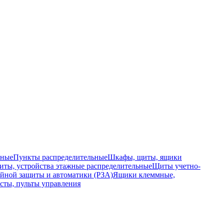
ьные
Пункты распределительные
Шкафы, щиты, ящики
ты, устройства этажные распределительные
Щиты учетно-
йной защиты и автоматики (РЗА)
Ящики клеммные,
сты, пульты управления