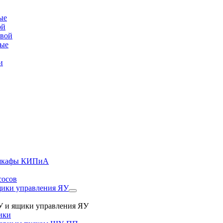
ые
ой
овой
вые
и
, шкафы КИПиА
сосов
ики управления ЯУ
 и ящики управления ЯУ
ики