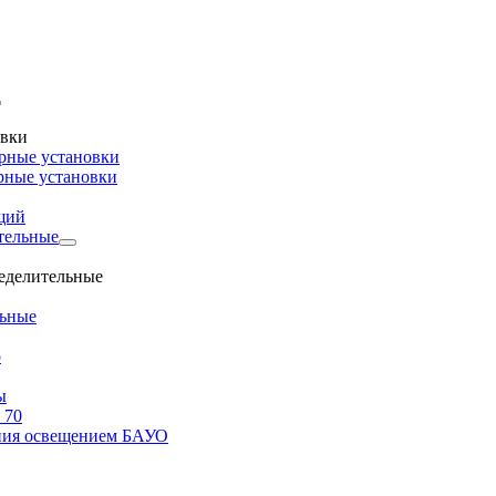
овки
рные установки
рные установки
щий
тельные
ределительные
льные
о
ы
 70
ения освещением БАУО