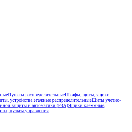
ьные
Пункты распределительные
Шкафы, щиты, ящики
ты, устройства этажные распределительные
Щиты учетно-
йной защиты и автоматики (РЗА)
Ящики клеммные,
сты, пульты управления