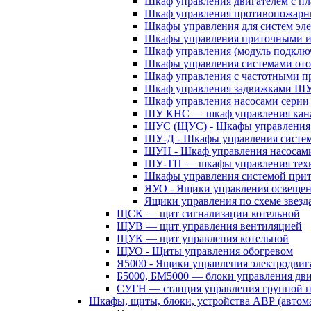
Шкаф управления двигателем с 
Шкаф управления противопожар
Шкафы управления для систем эл
Шкафы управления приточными 
Шкаф управления (модуль подклю
Шкафы управления системами ото
Шкаф управления с частотными п
Шкаф управления задвижками Ш
Шкаф управления насосами сери
ШУ КНС — шкаф управления кана
ШУС (ЩУС) - Шкафы управления 
ШУ-Д - Шкафы управления систем
ШУН - Шкаф управления насосам
ШУ-ТП — шкафы управления техн
Шкафы управления системой при
ЯУО - Ящики управления освеще
Ящики управления по схеме звезд
ЩСК — щит сигнализации котельной
ЩУВ — щит управления вентиляцией
ЩУК — щит управления котельной
ЩУО - Щиты управления обогревом
Я5000 - Ящики управления электродвиг
Б5000, БМ5000 — блоки управления дв
СУГН — станция управления группой н
Шкафы, щиты, блоки, устройства АВР (автома