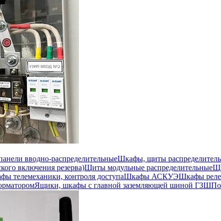
 панели вводно-распределительные
Шкафы, щиты распределител
кого включения резерва)
Щиты модульные распределительные
Щи
фы телемеханики, контроля доступа
Шкафы АСКУЭ
Шкафы реле
орматором
Ящики, шкафы с главной заземляющей шиной ГЗШ
По