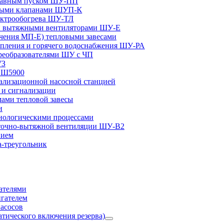
плавным пуском ШУ-ПП
ными клапанами ШУП-К
ектрообогрева ШУ-ТЛ
и вытяжными вентиляторами ШУ-Е
чения МП-Е) тепловыми завесами
пления и горячего водоснабжения ШУ-РА
реобразователями ШУ с ЧП
УЗ
и Ш5900
лизационной насосной станцией
и сигнализации
ами тепловой завесы
и
ологическими процессами
точно-вытяжной вентиляции ШУ-В2
нием
а-треугольник
ателями
игателем
асосов
тического включения резерва)