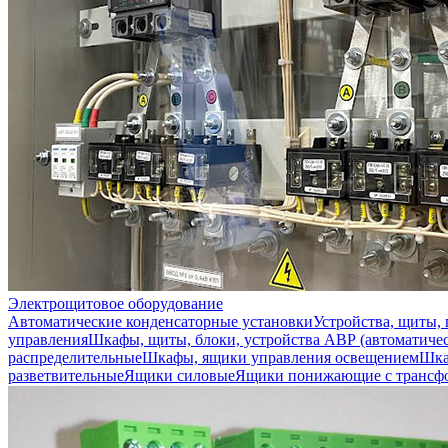
Электрощитовое оборудование
Автоматические конденсаторные установки
Устройства, щиты,
управления
Шкафы, щиты, блоки, устройства АВР (автоматичес
распределительные
Шкафы, ящики управления освещением
Шка
разветвительные
Ящики силовые
Ящики понижающие с трансф