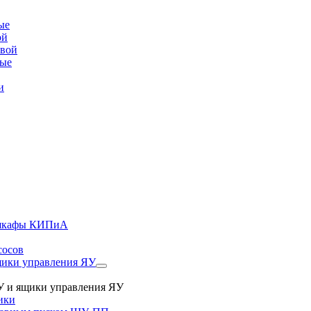
ые
ой
овой
вые
и
, шкафы КИПиА
сосов
ики управления ЯУ
 и ящики управления ЯУ
ики