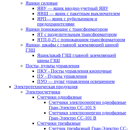
Ящики силовые
ЯВУ — ящик вводно-учетный ЯВУ
ЯВШ — ящик с пакетным выключателем
ЯРП— ящик с рубильником и
предохранителями
Ящики понижающие с трансформатором
ЯТ с разделительным трансформатором
ЯТП-0,25 с понижающим трансформатором
Ящики, шкафы с главной заземляющей шиной
ГЗШ
Ящик/шкаф ГЗШ главной заземляющей
шины ГЗШ
Посты, пульты управления
ПКУ - Посты управления кнопочные
ПУ - Пульты управления
ПУО — пульт управления освещением
Электротехническая продукция
Электросчетчики
Счетчики однофазные
Счетчики электроэнергии однофазные
Гран-Электро СС-101 S
Счетчики электроэнергии однофазные
Гран-Электро СС-101 B
Счетчики трехфазные
Счетчик трехфазный Гран-Электро CC-