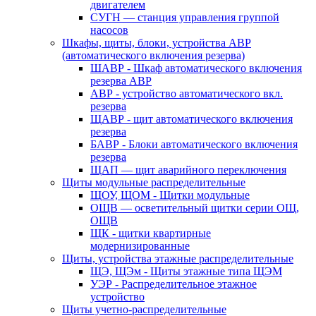
двигателем
СУГН — станция управления группой
насосов
Шкафы, щиты, блоки, устройства АВР
(автоматического включения резерва)
ШАВР - Шкаф автоматического включения
резерва АВР
АВР - устройство автоматического вкл.
резерва
ЩАВР - щит автоматического включения
резерва
БАВР - Блоки автоматического включения
резерва
ЩАП — щит аварийного переключения
Щиты модульные распределительные
ЩОУ, ЩОМ - Щитки модульные
ОЩВ — осветительный щитки серии ОЩ,
ОЩВ
ЩК - щитки квартирные
модернизированные
Щиты, устройства этажные распределительные
ЩЭ, ЩЭм - Щиты этажные типа ЩЭМ
УЭР - Распределительное этажное
устройство
Щиты учетно-распределительные