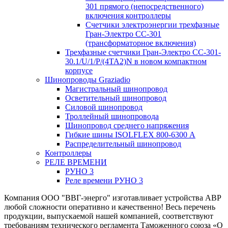
301 прямого (непосредственного)
включения контроллеры
Счетчики электроэнергии трехфазные
Гран-Электро CC-301
(трансформаторное включения)
Трехфазные счетчики Гран-Электро СС-301-
30.1/U/1/P/(4TA2)N в новом компактном
корпусе
Шинопроводы Graziadio
Магистральный шинопровод
Осветительный шинопровод
Силовой шинопровод
Троллейный шинопровода
Шинопровод среднего напряжения
Гибкие шины ISOLFLEX 800-6300 А
Распределительный шинопровод
Контроллеры
РЕЛЕ ВРЕМЕНИ
РУНО 3
Реле времени РУНО 3
Компания ООО "ВВГ-энерго" изготавливает устройства АВР
любой сложности оперативно и качественно! Весь перечень
продукции, выпускаемой нашей компанией, соответствуют
требованиям технического регламента Таможенного союза «О