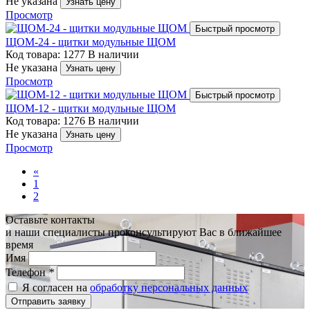
Не указана
Узнать цену
Просмотр
Быстрый просмотр
ЩОМ-24 - щитки модульные ЩОМ
Код товара: 1277
В наличии
Не указана
Узнать цену
Просмотр
Быстрый просмотр
ЩОМ-12 - щитки модульные ЩОМ
Код товара: 1276
В наличии
Не указана
Узнать цену
Просмотр
«
1
2
Оставьте контакты
и наши специалисты проконсультируют Вас в ближайшее
время
Имя
Телефон
*
Я согласен на
обработку персональных данных
Отправить заявку