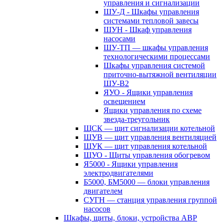
управления и сигнализации
ШУ-Д - Шкафы управления
системами тепловой завесы
ШУН - Шкаф управления
насосами
ШУ-ТП — шкафы управления
технологическими процессами
Шкафы управления системой
приточно-вытяжной вентиляции
ШУ-В2
ЯУО - Ящики управления
освещением
Ящики управления по схеме
звезда-треугольник
ЩСК — щит сигнализации котельной
ЩУВ — щит управления вентиляцией
ЩУК — щит управления котельной
ЩУО - Щиты управления обогревом
Я5000 - Ящики управления
электродвигателями
Б5000, БМ5000 — блоки управления
двигателем
СУГН — станция управления группой
насосов
Шкафы, щиты, блоки, устройства АВР