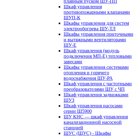
плавным пуском ШУ-ПП
Шкаф управления
противопожарными клапанами
ШУП-К
Шкафы управления для систем
электрообогрева ШУ-ТЛ
Шкафы управления приточными
и вытяжными вентиляторами
ШУ-Е
Шкаф управления (модуль
подключения МП-Е) тепловыми
завесами
Шкафы управления системами
отопления и горячего
водоснабжения ШУ-РА
Шкаф управления с частотными
преобразователями ШУ с ЧП
Шкаф управления задвижками
ШУЗ
Шкаф управления насосами
серии Ш5900
ШУ КНС — шкаф управления
канализационной насосной
станцией
ШУС (ЩУС) - Шкафы