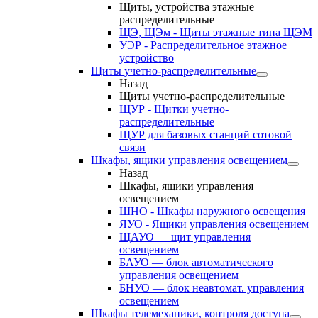
Щиты, устройства этажные
распределительные
ЩЭ, ЩЭм - Щиты этажные типа ЩЭМ
УЭР - Распределительное этажное
устройство
Щиты учетно-распределительные
Назад
Щиты учетно-распределительные
ЩУР - Щитки учетно-
распределительные
ЩУР для базовых станций сотовой
связи
Шкафы, ящики управления освещением
Назад
Шкафы, ящики управления
освещением
ШНО - Шкафы наружного освещения
ЯУО - Ящики управления освещением
ЩАУО — щит управления
освещением
БАУО — блок автоматического
управления освещением
БНУО — блок неавтомат. управления
освещением
Шкафы телемеханики, контроля доступа