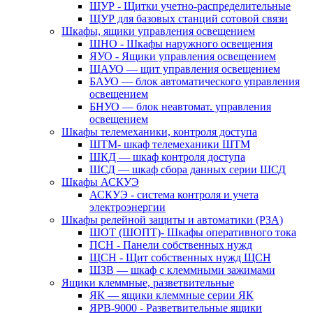
ЩУР - Щитки учетно-распределительные
ЩУР для базовых станций сотовой связи
Шкафы, ящики управления освещением
ШНО - Шкафы наружного освещения
ЯУО - Ящики управления освещением
ЩАУО — щит управления освещением
БАУО — блок автоматического управления
освещением
БНУО — блок неавтомат. управления
освещением
Шкафы телемеханики, контроля доступа
ШТМ- шкаф телемеханики ШТМ
ШКД — шкаф контроля доступа
ШСД — шкаф сбора данных серии ШСД
Шкафы АСКУЭ
АСКУЭ - система контроля и учета
электроэнергии
Шкафы релейной защиты и автоматики (РЗА)
ШОТ (ШОПТ)- Шкафы оперативного тока
ПСН - Панели собственных нужд
ЩСН - Щит собственных нужд ЩСН
ШЗВ — шкаф с клеммными зажимами
Ящики клеммные, разветвительные
ЯК — ящики клеммные серии ЯК
ЯРВ-9000 - Разветвительные ящики