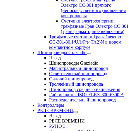
Электро CC-301 прямого
(непосредственного) включения
контроллеры
Счетчики электроэнергии
трехфазные Гран-Электро CC-301
(трансформаторное включения)
Трехфазные счетчики Гран-Электро
СС-301-30.1/U/1/P/(4TA2)N в новом
компактном корпусе
Шинопроводы Graziadio
Назад
Шинопроводы Graziadio
Магистральный шинопровод
Осветительный шинопровод
Силовой шинопровод
Троллейный шинопровода
Шинопровод среднего напряжения
Гибкие шины ISOLFLEX 800-6300 А
Распределительный шинопровод
Контроллеры
РЕЛЕ ВРЕМЕНИ
Назад
РЕЛЕ ВРЕМЕНИ
РУНО 3