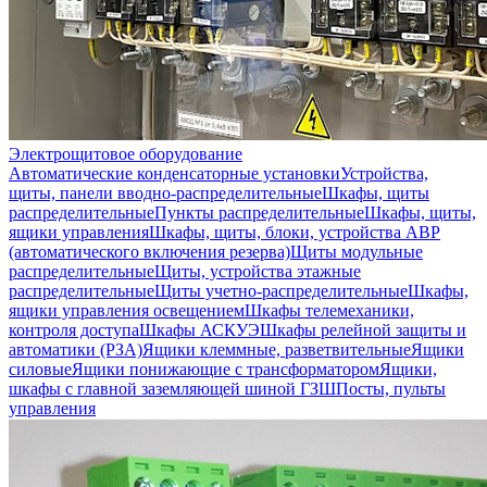
Электрощитовое оборудование
Автоматические конденсаторные установки
Устройства,
щиты, панели вводно-распределительные
Шкафы, щиты
распределительные
Пункты распределительные
Шкафы, щиты,
ящики управления
Шкафы, щиты, блоки, устройства АВР
(автоматического включения резерва)
Щиты модульные
распределительные
Щиты, устройства этажные
распределительные
Щиты учетно-распределительные
Шкафы,
ящики управления освещением
Шкафы телемеханики,
контроля доступа
Шкафы АСКУЭ
Шкафы релейной защиты и
автоматики (РЗА)
Ящики клеммные, разветвительные
Ящики
силовые
Ящики понижающие с трансформатором
Ящики,
шкафы с главной заземляющей шиной ГЗШ
Посты, пульты
управления