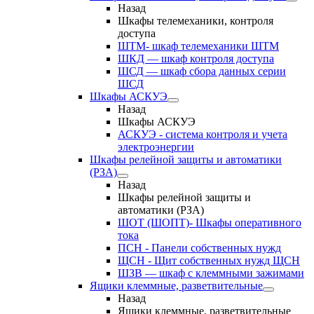
Назад
Шкафы телемеханики, контроля
доступа
ШТМ- шкаф телемеханики ШТМ
ШКД — шкаф контроля доступа
ШСД — шкаф сбора данных серии
ШСД
Шкафы АСКУЭ
Назад
Шкафы АСКУЭ
АСКУЭ - система контроля и учета
электроэнергии
Шкафы релейной защиты и автоматики
(РЗА)
Назад
Шкафы релейной защиты и
автоматики (РЗА)
ШОТ (ШОПТ)- Шкафы оперативного
тока
ПСН - Панели собственных нужд
ЩСН - Щит собственных нужд ЩСН
ШЗВ — шкаф с клеммными зажимами
Ящики клеммные, разветвительные
Назад
Ящики клеммные, разветвительные